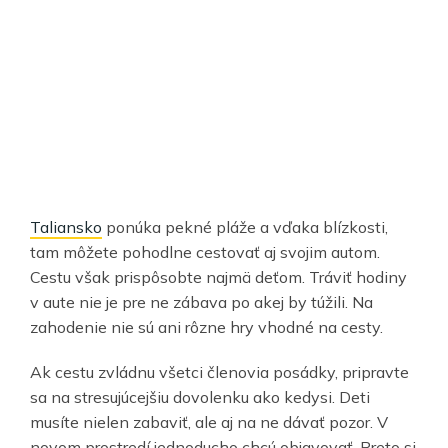
Taliansko
ponúka pekné pláže a vďaka blízkosti,
tam môžete pohodlne cestovať aj svojim autom.
Cestu však prispôsobte najmä deťom. Tráviť hodiny
v aute nie je pre ne zábava po akej by túžili. Na
zahodenie nie sú ani rôzne hry vhodné na cesty.
Ak cestu zvládnu všetci členovia posádky, pripravte
sa na stresujúcejšiu dovolenku ako kedysi. Deti
musíte nielen zabaviť, ale aj na ne dávať pozor. V
novom prostredí jednoducho chcú objavovať. Preto si