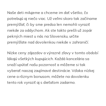
Naše deti milujeme a chceme im dať všetko, čo
potrebujú aj niečo viac. Už veľmi skoro tak začíname
premýšľať, či by sme predsa len nemohli vyraziť
niekde za oddychom. Ak ste takto prešli už zopár
pekných miest u nás na Slovensku, určite
premýšľate nad dovolenkou niekde v zahraničí.
Nízke ceny zájazdov a výrazné zľavy v tomto období
lákajú všetkých kupujúcich. Každá kancelária sa
snaží upútať našu pozornosť a môžeme si tak
vyberať naozaj zaujímavé destinácie. Vďaka nízkej
cene a rôznym bonusom, môžete na dovolenku
tento rok vyraziť aj s dieťaťom zadarmo.