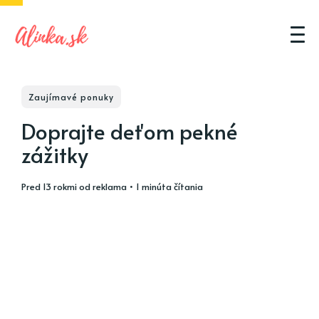
Zaujímavé ponuky
Doprajte deťom pekné
zážitky
pred 13 rokmi
od
reklama
• 1 minúta čítania