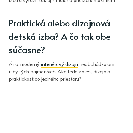
izbu a vyťažiť tak aj z malého priestoru maximum.
Praktická alebo dizajnová
detská izba? A čo tak obe
súčasne?
Áno, moderný
interiérový dizajn
neobchádza ani
izby tých najmenších. Ako teda vniesť dizajn a
praktickosť do jedného priestoru?