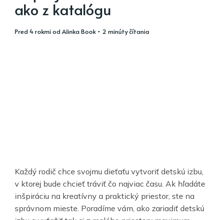
ako z katalógu
pred 4 rokmi
od
Alinka Book
• 2 minúty čítania
Každý rodič chce svojmu dieťaťu vytvoriť detskú izbu,
v ktorej bude chcieť tráviť čo najviac času. Ak hľadáte
inšpiráciu na kreatívny a praktický priestor, ste na
správnom mieste. Poradíme vám, ako zariadiť detskú