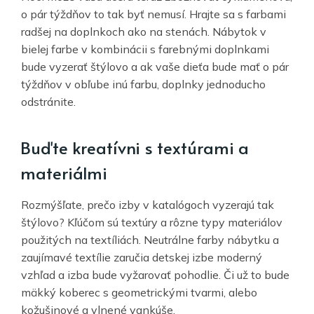
o pár týždňov to tak byť nemusí. Hrajte sa s farbami
radšej na doplnkoch ako na stenách. Nábytok v
bielej farbe v kombinácii s farebnými doplnkami
bude vyzerať štýlovo a ak vaše dieťa bude mať o pár
týždňov v obľube inú farbu, doplnky jednoducho
odstránite.
Buďte kreatívni s textúrami a
materiálmi
Rozmýšľate, prečo izby v katalógoch vyzerajú tak
štýlovo? Kľúčom sú textúry a rôzne typy materiálov
použitých na textíliách. Neutrálne farby nábytku a
zaujímavé textílie zaručia detskej izbe moderný
vzhľad a izba bude vyžarovať pohodlie. Či už to bude
mäkký koberec s geometrickými tvarmi, alebo
kožušinové a vlnené vankúše.