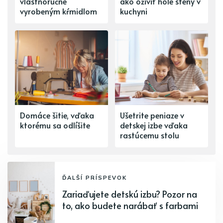
vlastnoručne
ako oživiť holé steny v
vyrobeným kŕmidlom
kuchyni
Domáce šitie, vďaka
Ušetrite peniaze v
ktorému sa odlíšite
detskej izbe vďaka
rastúcemu stolu
ĎALŠÍ PRÍSPEVOK
Zariaďujete detskú izbu? Pozor na
to, ako budete narábať s farbami