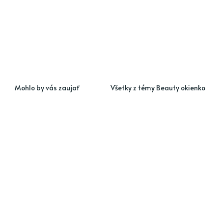
Mohlo by vás zaujať
Všetky z témy Beauty okienko
Ako vybrať ideálny
Čas na zmenu: Ako
jesenný kabát? Trendy
efektívne odstránite
a inšpirácie na
lak z vašich nechtov?
nadchádzajúcu sezónu