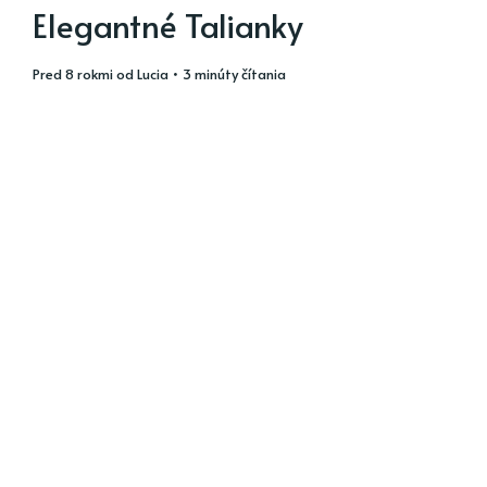
Elegantné Talianky
pred 8 rokmi
od
Lucia
• 3 minúty čítania