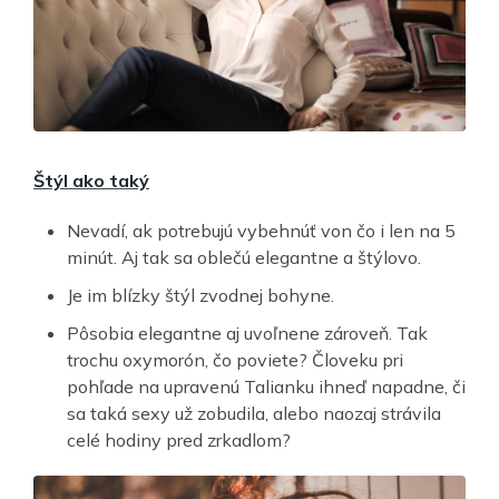
Štýl ako taký
Nevadí, ak potrebujú vybehnúť von čo i len na 5
minút. Aj tak sa oblečú elegantne a štýlovo.
Je im blízky štýl zvodnej bohyne.
Pôsobia elegantne aj uvoľnene zároveň. Tak
trochu oxymorón, čo poviete? Človeku pri
pohľade na upravenú Talianku ihneď napadne, či
sa taká sexy už zobudila, alebo naozaj strávila
celé hodiny pred zrkadlom?