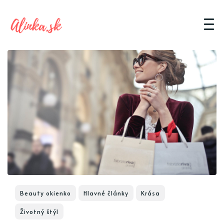
Beauty okienko
Hlavné články
Krása
Životný štýl