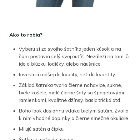
Ako to robia?
Vyberú si zo svojho šatníka jeden kúsok a na
ňom postavia celý svoj outfit. Nezáleží na tom, či
ide o blúzku, lodičky, alebo náušnice.
Investujú radšej do kvality, než do kvantity.
Základ šatníka tvoria čierne nohavice, sukne,
biele košele, malé čierne šaty so špagetovými
ramienkami, kvalitné džínsy, basic tričká atď.
Boho look dosiahnú vďaka bielym šatám. Zvolia
k nim vhodné doplnky a čierne slnečné okuliare.
Milujú satén a čipku.
Šatky si viažu do vlasov.