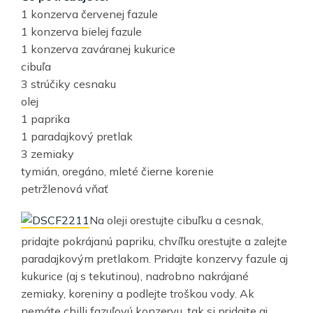
1 konzerva červenej fazule
1 konzerva bielej fazule
1 konzerva zaváranej kukurice
cibuľa
3 strúčiky cesnaku
olej
1 paprika
1 paradajkový pretlak
3 zemiaky
tymián, oregáno, mleté čierne korenie
petržlenová vňať
Na oleji orestujte cibuľku a cesnak,
pridajte pokrájanú papriku, chvíľku orestujte a zalejte
paradajkovým pretlakom. Pridajte konzervy fazule aj
kukurice (aj s tekutinou), nadrobno nakrájané
zemiaky, koreniny a podlejte troškou vody. Ak
nemáte chilli fazuľovú konzervu, tak si pridajte aj