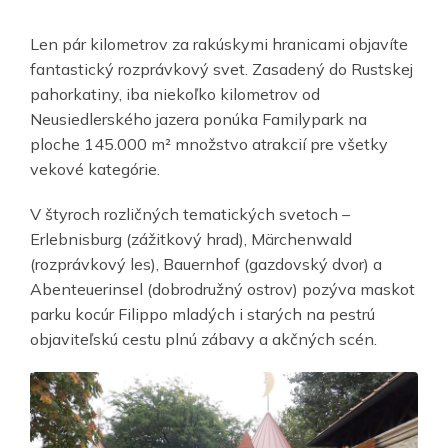
Len pár kilometrov za rakúskymi hranicami objavíte
fantastický rozprávkový svet. Zasadený do Rustskej
pahorkatiny, iba niekoľko kilometrov od
Neusiedlerského jazera ponúka Familypark na
ploche 145.000 m² množstvo atrakcií pre všetky
vekové kategórie.
V štyroch rozličných tematických svetoch –
Erlebnisburg (zážitkový hrad), Märchenwald
(rozprávkový les), Bauernhof (gazdovský dvor) a
Abenteuerinsel (dobrodružný ostrov) pozýva maskot
parku kocúr Filippo mladých i starých na pestrú
objaviteľskú cestu plnú zábavy a akčných scén.