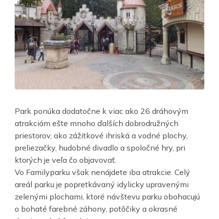
Park ponúka dodatočne k viac ako 26 dráhovým
atrakciám ešte mnoho ďalších dobrodružných
priestorov, ako zážitkové ihriská a vodné plochy,
preliezačky, hudobné divadlo a spoločné hry, pri
ktorých je veľa čo objavovať.
Vo Familyparku však nenájdete iba atrakcie. Celý
areál parku je popretkávaný idylicky upravenými
zelenými plochami, ktoré návštevu parku obohacujú
o bohaté farebné záhony, potôčiky a okrasné