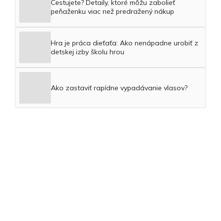
Cestujete? Detaily, ktoré môžu zabolieť
peňaženku viac než predražený nákup
Hra je práca dieťaťa: Ako nenápadne urobiť z
detskej izby školu hrou
Ako zastaviť rapídne vypadávanie vlasov?