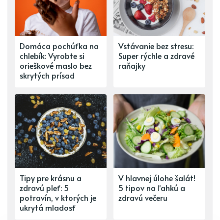
Domáca pochúťka na
Vstávanie bez stresu:
chlebík: Vyrobte si
Super rýchle a zdravé
orieškové maslo bez
raňajky
skrytých prísad
Tipy pre krásnu a
V hlavnej úlohe šalát!
zdravú pleť: 5
5 tipov na ľahkú a
potravín, v ktorých je
zdravú večeru
ukrytá mladosť