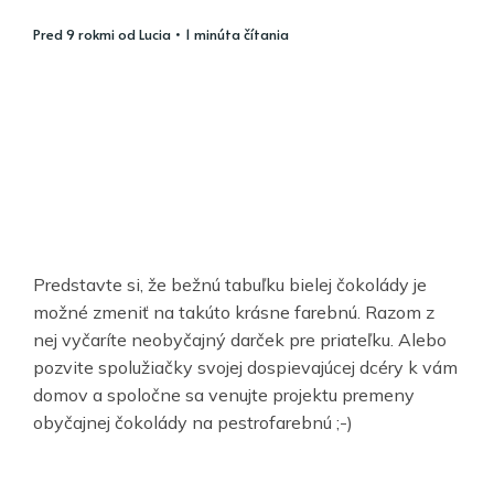
pred 9 rokmi
od
Lucia
• 1 minúta čítania
Predstavte si, že bežnú tabuľku bielej čokolády je
možné zmeniť na takúto krásne farebnú. Razom z
nej vyčaríte neobyčajný darček pre priateľku. Alebo
pozvite spolužiačky svojej dospievajúcej dcéry k vám
domov a spoločne sa venujte projektu premeny
obyčajnej čokolády na pestrofarebnú ;-)