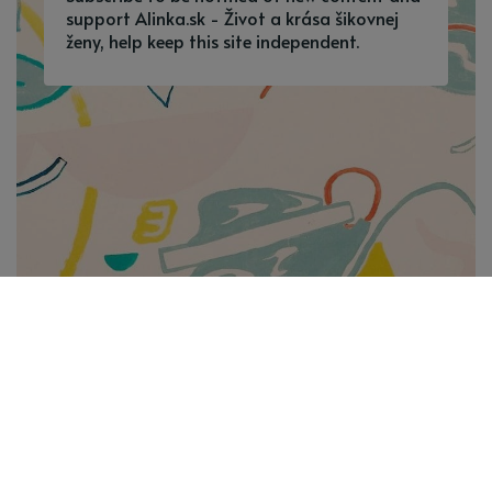
support Alinka.sk - Život a krása šikovnej
ženy, help keep this site independent.