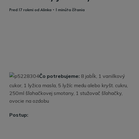
pred 17 rokmi
od
Alinka
• 1 minúta čítania
Čo potrebujeme:
8 jabĺk, 1 vanilkový
cukor, 1 lyžica masla, 5 lyžíc medu alebo kryšt. cukru,
250ml šľahačkovej smotany, 1 stužovač šľahačky,
ovocie na ozdobu
Postup: