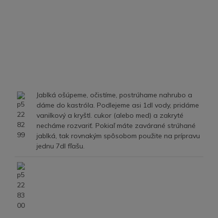
Jablká ošúpeme, očistíme, postrúhame nahrubo a
dáme do kastróla. Podlejeme asi 1dl vody, pridáme
vanilkový a kryštl. cukor (alebo med) a zakryté
necháme rozvariť. Pokiaľ máte zavárané strúhané
jablká, tak rovnakým spôsobom použite na prípravu
jednu 7dl fľašu.