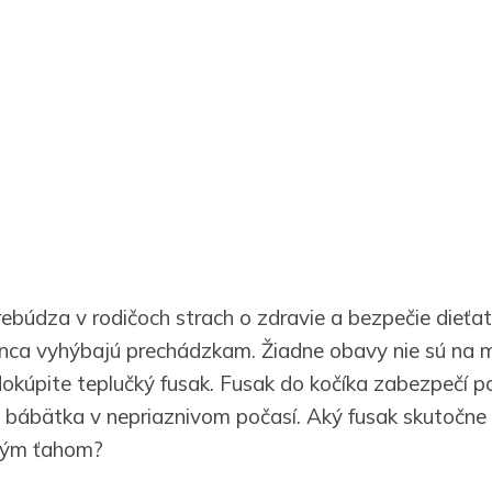
ebúdza v rodičoch strach o zdravie a bezpečie dieťatk
nca vyhýbajú prechádzkam. Žiadne obavy nie sú na m
okúpite teplučký fusak. Fusak do kočíka zabezpečí po
 bábätka v nepriaznivom počasí. Aký fusak skutočne o
vým ťahom?