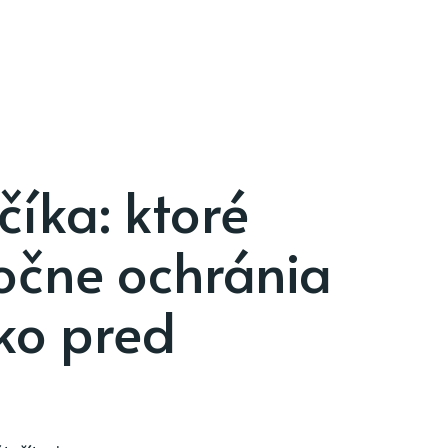
číka: ktoré
očne ochránia
ko pred