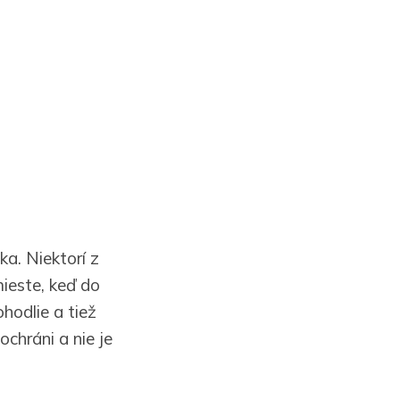
a. Niektorí z
ieste, keď do
hodlie a tiež
chráni a nie je