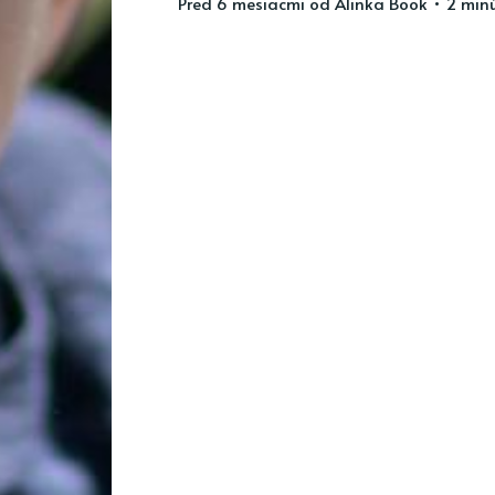
pred 6 mesiacmi
od
Alinka Book
• 2 minú