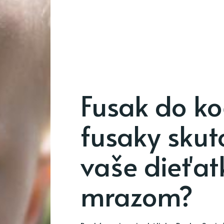
Fusak do ko
fusaky skut
vaše dieťat
mrazom?