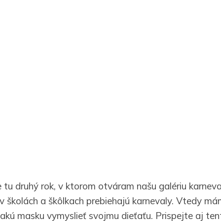
e tu druhý rok, v ktorom otváram našu galériu karnev
 v školách a škôlkach prebiehajú karnevaly. Vtedy
akú masku vymyslieť svojmu dieťaťu. Prispejte aj ten