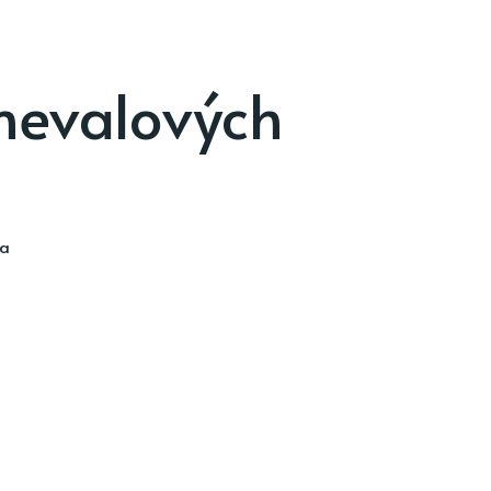
nevalových
ia