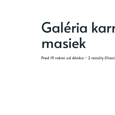
Galéria kar
masiek
pred 19 rokmi
od
Alinka
• 2 minúty čítan