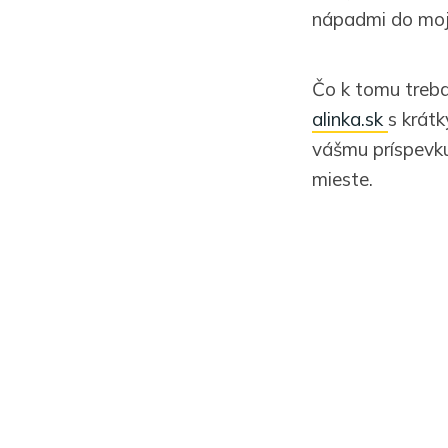
nápadmi do moje
Čo k tomu treba
alinka.sk
s krát
vášmu príspevku
mieste.