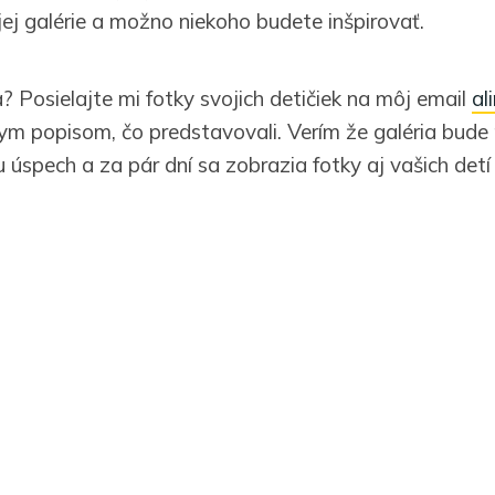
j galérie a možno niekoho budete inšpirovať.
? Posielajte mi fotky svojich detičiek na môj email
al
kym popisom, čo predstavovali. Verím že galéria bude
 úspech a za pár dní sa zobrazia fotky aj vašich det