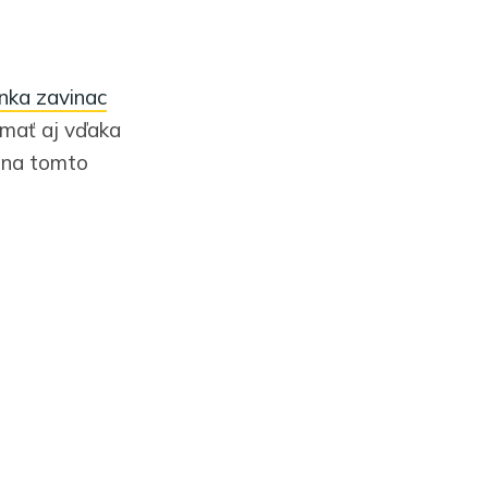
inka zavinac
 mať aj vďaka
í na tomto