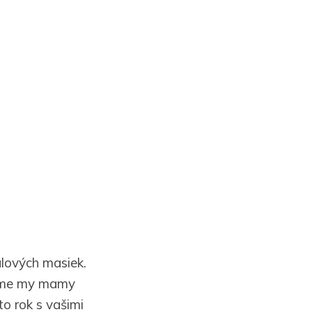
alových masiek.
 máme my mamy
to rok s vašimi