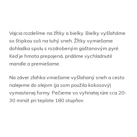
Vajcia rozdelíme na žĺtky a bielky. Bielky vyšľaháme
so štipkou soli na tuhý sneh. Žĺtky vymiešame
dohladka spolu s rozdrobeným gaštanovým pyré.
Keď je hmota prepojená, pridáme vychladnuté
mandle a premiešame.
Na záver zľahka vmiešame vyšľahaný sneh a cesto
nalejeme do olejom (ja som použila kokosový)
vymastenej formy. Pečieme vo vyhriatej rúre cca 20-
30 minút pri teplote 180 stupňov.