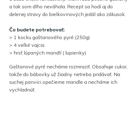
a tak som dlho neváhala. Recept sa hodí aj do
delenej stravy do bielkovinových jedál ako zákusok.
Čo budete potrebovať:
> 1 kocku gaštanového pyré (250g)
> 4 veľké vajcia
> hrsť lúpaných mandlí ( lupienky)
Gaštanové pyré necháme rozmraziť. Obsahuje cukor,
takže do bábovky už žiadny netreba pridávať. Na
suchej panvici opečieme mandle a necháme ich
vychladnúť.