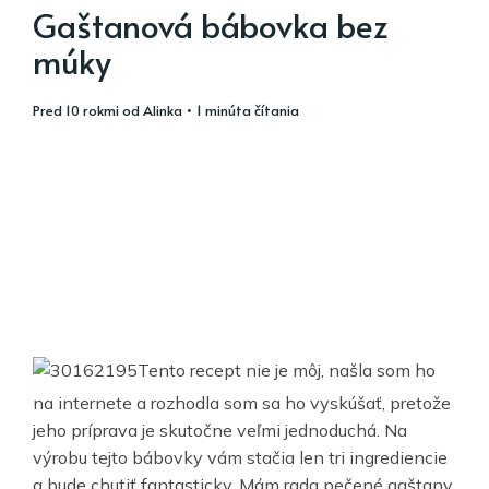
Gaštanová bábovka bez
múky
pred 10 rokmi
od
Alinka
• 1 minúta čítania
Tento recept nie je môj, našla som ho
na internete a rozhodla som sa ho vyskúšať, pretože
jeho príprava je skutočne veľmi jednoduchá. Na
výrobu tejto bábovky vám stačia len tri ingrediencie
a bude chutiť fantasticky. Mám rada pečené gaštany