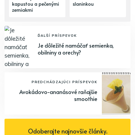
kapustou a pečenými
slaninkou
zemiakmi
ĎALŠÍ PRÍSPEVOK
Je dôležité namáčať semienka,
obilniny a orechy?
PREDCHÁDZAJÚCI PRÍSPEVOK
Avokádovo-ananásové raňajšie
smoothie
Odoberajte najnovšie články.