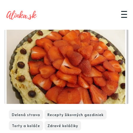
Delená strava
Recepty šikovných gazdiniek
Torty a koláče
Zdravé koláčiky