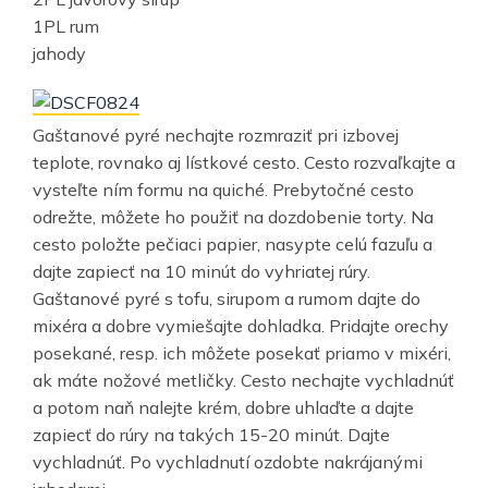
1PL rum
jahody
Gaštanové pyré nechajte rozmraziť pri izbovej
teplote, rovnako aj lístkové cesto. Cesto rozvaľkajte a
vysteľte ním formu na quiché. Prebytočné cesto
odrežte, môžete ho použiť na dozdobenie torty. Na
cesto položte pečiaci papier, nasypte celú fazuľu a
dajte zapiecť na 10 minút do vyhriatej rúry.
Gaštanové pyré s tofu, sirupom a rumom dajte do
mixéra a dobre vymiešajte dohladka. Pridajte orechy
posekané, resp. ich môžete posekať priamo v mixéri,
ak máte nožové metličky. Cesto nechajte vychladnúť
a potom naň nalejte krém, dobre uhlaďte a dajte
zapiecť do rúry na takých 15-20 minút. Dajte
vychladnúť. Po vychladnutí ozdobte nakrájanými