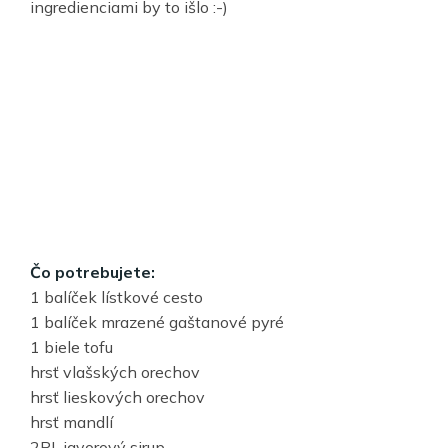
ingredienciami by to išlo :-)
Čo potrebujete:
1 balíček lístkové cesto
1 balíček mrazené gaštanové pyré
1 biele tofu
hrsť vlašských orechov
hrsť lieskových orechov
hrsť mandlí
2PL javorový sirup