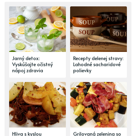
Jarný detox:
Recepty delenej stravy:
Vyskúšajte očistný
Lahodné sacharidové
nápoj zdravia
polievky
Hliva s kyslou
Grilovaná zelenina so