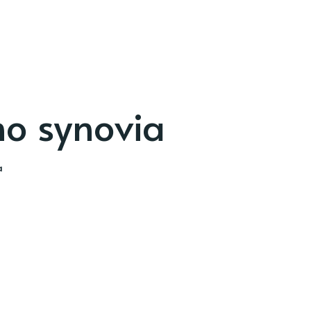
ho synovia
a