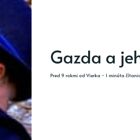
Gazda a je
pred 9 rokmi
od
Vierka
• 1 minúta čítani