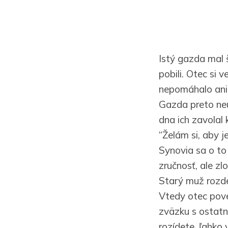
Istý gazda mal š
pobili. Otec si v
nepomáhalo ani 
Gazda preto neus
dna ich zavolal
“Želám si, aby j
Synovia sa o to 
zručnosť, ale zl
Starý muž rozde
Vtedy otec pove
zväzku s ostatn
rozídete, ľahko