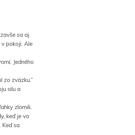
 zavše sa aj
 v pokoji. Ale
vorní. Jedného
ol zo zväzku.”
ju silu a
ahky zlomili.
y, keď je vo
. Keď sa