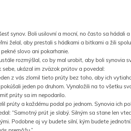
esť synov. Boli usilovní a mocní, no často sa hádali a
eľmi želal, aby prestali s hádkami a bitkami a žili spolu
pekné slovo ani pokarhanie.
tále rozmýšlal, co by mal urobit, aby boli synovia s
 k sebe, ukázal im zväzok prútov a povedal:
eden z vás zlomil tieto prúty bez toho, aby ich vytiah
pokúšali jeden po druhom. Vynaložili na to všetku svo
omiť prúty sa im nepodarilo.
lil prúty a každému podal po jednom. Synovia ich poľ
dal: “Samotný prút je slabý. Silným sa stane len vted
ými. Podobne aj vy budete silní, kým budete jednotní
 vás premôžu.”