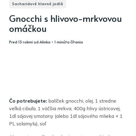
Sacharidové hlavné jedlá
Gnocchi s hlivovo-mrkvovou
omáčkou
pred 13 rokmi
od
Alinka
• 1 minúta čítania
Čo potrebujete:
balíček gnocchi, olej, 1 stredne
veľká cibuľa, 1 väčšia mrkva, 400g hlivy ústricovej,
1dl sójovej smotany (alebo 1dl sójového mlieka + 1
PL solamylu), soľ