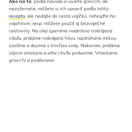
Ako na to
: podľa návodu si uvarte gnocchi, ak
nezoženiete, môžete si ich spraviť podľa tohto
receptu
, ale nedajte do cesta vajíčko, nahraďte ho
vajahitom, resp. môžete použiť aj bezvaječné
cestoviny. Na oleji speníme nadrobno nakrájanú
cibuľu, pridáme nakrájanú hlivu, nastrúhanú mrkvu,
osolíme a dusíme s trochou vody. Nakoniec pridáme
sójovú smotanu a ešte chvíľu podusíme. Vmiešame
gnocchi a podávame.