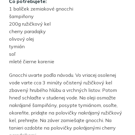
Čo potrebujete:
1 balíček zemiakové gnocchi
šampiňony
200g ružičkový kel
cherry paradajky
olivový olej
tymián
soľ
mleté čierne korenie
Gnocchi uvarte podľa návodu. Vo vriacej osolenej
vode varte cca 3 minúty očistený ružičkový kel
zbavený hrubého hlúbu a vrchných listov. Potom
hneď schlaďte v studenej vode. Na oleji osmažte
nakrájané šampiňóny, posypte tymiánom, osoľte,
okoreňte, pridajte na polovičky nakrájaný ružičkový
kel, prehrejte. Na záver zamiešajte gnocchi. Na
tanieri ozdobte na polovičky pokrájanými cherry