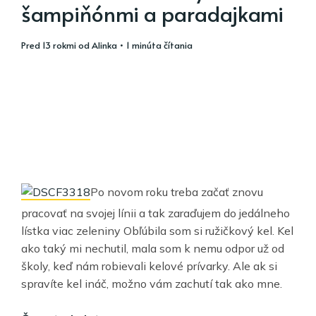
šampiňónmi a paradajkami
pred 13 rokmi
od
Alinka
• 1 minúta čítania
Po novom roku treba začať znovu
pracovať na svojej línii a tak zaraďujem do jedálneho
lístka viac zeleniny Obľúbila som si ružičkový kel. Kel
ako taký mi nechutil, mala som k nemu odpor už od
školy, keď nám robievali kelové prívarky. Ale ak si
spravíte kel ináč, možno vám zachutí tak ako mne.