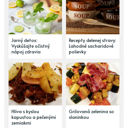
Jarný detox:
Recepty delenej stravy:
Vyskúšajte očistný
Lahodné sacharidové
nápoj zdravia
polievky
Hliva s kyslou
Grilovaná zelenina so
kapustou a pečenými
slaninkou
zemiakmi