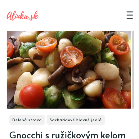
Delená strava
Sacharidové hlavné jedlá
Gnocchi s ružičkovým kelom