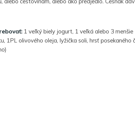
 alebo cestovinám, alebo ako predjedlo. Cesnak dáv
rebovať:
1 veľký biely jogurt, 1 veľká alebo 3 menšie
u, 1PL olivového oleja, lyžička soli, hrsť posekaného
ho)