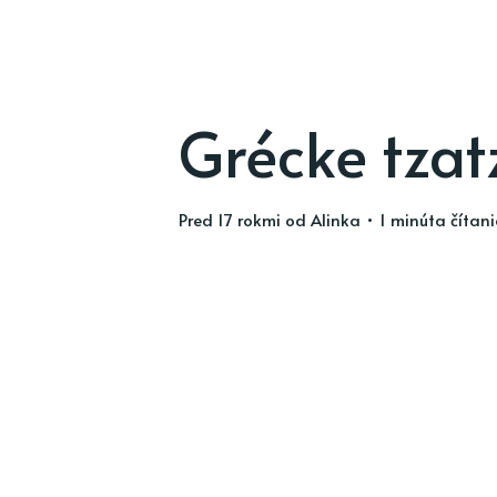
Grécke tzatz
pred 17 rokmi
od
Alinka
• 1 minúta čítan