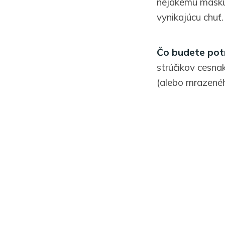
nejakému mäsku,
vynikajúcu chuť.
Čo budete pot
strúčikov cesnak
(alebo mrazené