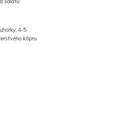
a šalátu
 uhorky, 4-5
 čerstvého kôpru