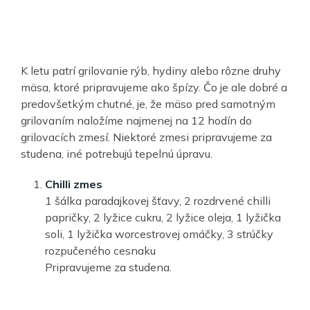
K letu patrí grilovanie rýb, hydiny alebo rôzne druhy
mäsa, ktoré pripravujeme ako špízy. Čo je ale dobré a
predovšetkým chutné, je, že mäso pred samotným
grilovaním naložíme najmenej na 12 hodín do
grilovacích zmesí. Niektoré zmesi pripravujeme za
studena, iné potrebujú tepelnú úpravu.
Chilli zmes
1 šálka paradajkovej šťavy, 2 rozdrvené chilli
papričky, 2 lyžice cukru, 2 lyžice oleja, 1 lyžička
soli, 1 lyžička worcestrovej omáčky, 3 strúčky
rozpučeného cesnaku
Pripravujeme za studena.