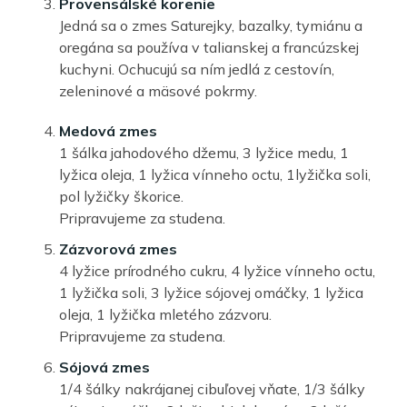
Provensálské korenie
Jedná sa o zmes Saturejky, bazalky, tymiánu a
oregána sa používa v talianskej a francúzskej
kuchyni. Ochucujú sa ním jedlá z cestovín,
zeleninové a mäsové pokrmy.
Medová zmes
1 šálka jahodového džemu, 3 lyžice medu, 1
lyžica oleja, 1 lyžica vínneho octu, 1lyžička soli,
pol lyžičky škorice.
Pripravujeme za studena.
Zázvorová zmes
4 lyžice prírodného cukru, 4 lyžice vínneho octu,
1 lyžička soli, 3 lyžice sójovej omáčky, 1 lyžica
oleja, 1 lyžička mletého zázvoru.
Pripravujeme za studena.
Sójová zmes
1/4 šálky nakrájanej cibuľovej vňate, 1/3 šálky