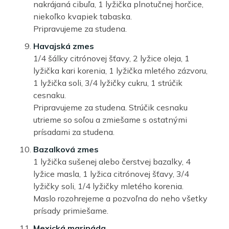
nakrájaná cibuľa, 1 lyžička plnotučnej horčice,
niekoľko kvapiek tabaska.
Pripravujeme za studena.
Havajská zmes
1/4 šálky citrónovej šťavy, 2 lyžice oleja, 1
lyžička kari korenia, 1 lyžička mletého zázvoru,
1 lyžička soli, 3/4 lyžičky cukru, 1 strúčik
cesnaku.
Pripravujeme za studena. Strúčik cesnaku
utrieme so soľou a zmiešame s ostatnými
prísadami za studena.
Bazalková zmes
1 lyžička sušenej alebo čerstvej bazalky, 4
lyžice masla, 1 lyžica citrónovej šťavy, 3/4
lyžičky soli, 1/4 lyžičky mletého korenia.
Maslo rozohrejeme a pozvoľna do neho všetky
prísady primiešame.
Mexická marináda