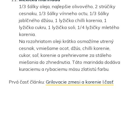
1/3 šálky oleja, najlepšie olivového, 2 strúčiky
cesnaku, 1/3 šálky vínneho octu, 1/3 šálky
jablčného džúsu, 1 lyžička chilli korenia, 1
lyžička cukru, 1 lyžička soli, 1/4 lyžičky mletého
korenia.
Na rozohriatom oleji krátko osmažíme utrený
cesnak, vmiešame ocot, džús, chilli korenie,
cukor, soľ, korenie a prehrievame za stáleho
miešania do zhnednutia. Táto marináda dodáva
kuraciemu a rybaciemu mäsu zlatistú farbu.
Prvá časť článku:
Grilovacie zmesi a korenie I.časť