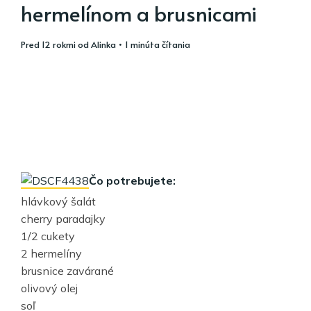
hermelínom a brusnicami
pred 12 rokmi
od
Alinka
• 1 minúta čítania
Čo potrebujete:
hlávkový šalát
cherry paradajky
1/2 cukety
2 hermelíny
brusnice zavárané
olivový olej
soľ