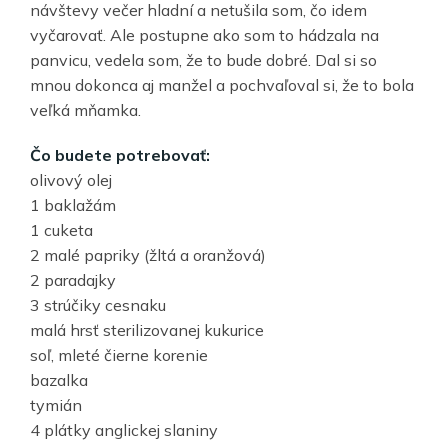
návštevy večer hladní a netušila som, čo idem
vyčarovať. Ale postupne ako som to hádzala na
panvicu, vedela som, že to bude dobré. Dal si so
mnou dokonca aj manžel a pochvaľoval si, že to bola
veľká mňamka.
Čo budete potrebovať:
olivový olej
1 baklažám
1 cuketa
2 malé papriky (žltá a oranžová)
2 paradajky
3 strúčiky cesnaku
malá hrsť sterilizovanej kukurice
soľ, mleté čierne korenie
bazalka
tymián
4 plátky anglickej slaniny