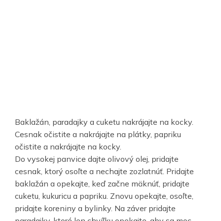
Baklažán, paradajky a cuketu nakrájajte na kocky.
Cesnak očistite a nakrájajte na plátky, papriku
očistite a nakrájajte na kocky.
Do vysokej panvice dajte olivový olej, pridajte
cesnak, ktorý osoľte a nechajte zozlatnúť. Pridajte
baklažán a opekajte, keď začne mäknúť, pridajte
cuketu, kukuricu a papriku. Znovu opekajte, osoľte,
pridajte koreniny a bylinky. Na záver pridajte
paradajky, ktoré len chvíľku opekajte, aby sa moc