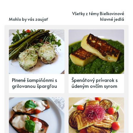
Všetky z témy Bielkovinové
Mohlo by vás zaujať
hlavné jedlá
Plnené šampiňónmi s
Špenátový prívarok s
grilovanou špargľou
údeným ovčím syrom