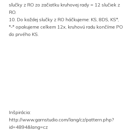
sľučky z RO zo začiatku kruhovej rady = 12 slučiek z
RO.
10. Do každej slučky z RO háčkujeme: KS, 8DS, KS*,
*-* opakujeme celkem 12x, kruhovú radu končíme PO
do prvého KS.
Inšpirácia:
http://www.garnstudio.com/lang/cz/pattern.php?
id=4894&lang=cz