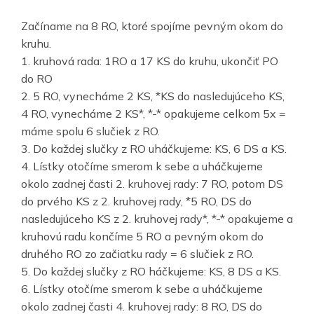
Začíname na 8 RO, ktoré spojíme pevným okom do
kruhu.
1. kruhová rada: 1RO a 17 KS do kruhu, ukončiť PO
do RO
2. 5 RO, vynecháme 2 KS, *KS do nasledujúceho KS,
4 RO, vynecháme 2 KS*, *-* opakujeme celkom 5x =
máme spolu 6 slučiek z RO.
3. Do každej slučky z RO uháčkujeme: KS, 6 DS a KS.
4. Lístky otočíme smerom k sebe a uháčkujeme
okolo zadnej časti 2. kruhovej rady: 7 RO, potom DS
do prvého KS z 2. kruhovej rady, *5 RO, DS do
nasledujúceho KS z 2. kruhovej rady*, *-* opakujeme a
kruhovú radu končíme 5 RO a pevným okom do
druhého RO zo začiatku rady = 6 slučiek z RO.
5. Do každej slučky z RO háčkujeme: KS, 8 DS a KS.
6. Lístky otočíme smerom k sebe a uháčkujeme
okolo zadnej časti 4. kruhovej rady: 8 RO, DS do