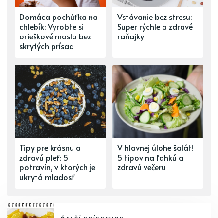
Domáca pochúťka na
Vstávanie bez stresu:
chlebík: Vyrobte si
Super rýchle a zdravé
orieškové maslo bez
raňajky
skrytých prísad
Tipy pre krásnu a
V hlavnej úlohe šalát!
zdravú pleť: 5
5 tipov na ľahkú a
potravín, v ktorých je
zdravú večeru
ukrytá mladosť