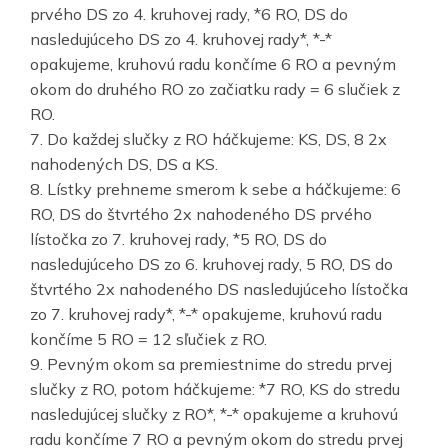
prvého DS zo 4. kruhovej rady, *6 RO, DS do
nasledujúceho DS zo 4. kruhovej rady*, *-*
opakujeme, kruhovú radu končíme 6 RO a pevným
okom do druhého RO zo začiatku rady = 6 slučiek z
RO.
7. Do každej slučky z RO háčkujeme: KS, DS, 8 2x
nahodených DS, DS a KS.
8. Lístky prehneme smerom k sebe a háčkujeme: 6
RO, DS do štvrtého 2x nahodeného DS prvého
lístočka zo 7. kruhovej rady, *5 RO, DS do
nasledujúceho DS zo 6. kruhovej rady, 5 RO, DS do
štvrtého 2x nahodeného DS nasledujúceho lístočka
zo 7. kruhovej rady*, *-* opakujeme, kruhovú radu
končíme 5 RO = 12 sľučiek z RO.
9. Pevným okom sa premiestnime do stredu prvej
slučky z RO, potom háčkujeme: *7 RO, KS do stredu
nasledujúcej slučky z RO*, *-* opakujeme a kruhovú
radu končíme 7 RO a pevným okom do stredu prvej