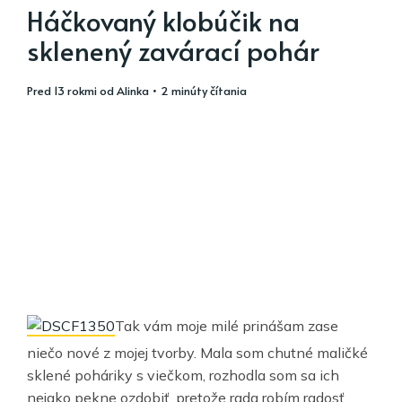
Háčkovaný klobúčik na
sklenený zavárací pohár
pred 13 rokmi
od
Alinka
• 2 minúty čítania
Tak vám moje milé prinášam zase
niečo nové z mojej tvorby. Mala som chutné maličké
sklené poháriky s viečkom, rozhodla som sa ich
nejako pekne ozdobiť, pretože rada robím radosť