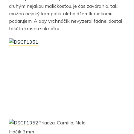
druhým nejakou maličkosťou, je čas zavárania, tak
možno nejaký kompótik alebo džemík niekomu
podarujem. A aby vrchnáčik nevyzeral fádne, dostal
takúto krásnu sukničku.
Priadza: Camilla, Nela
Háčik 3mm