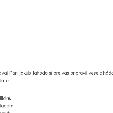
ava! Pán Jakub Jahoda si pre vás pripravil veselé háda
tate.
ičke,
ľadom,