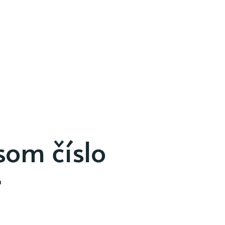
som číslo
a