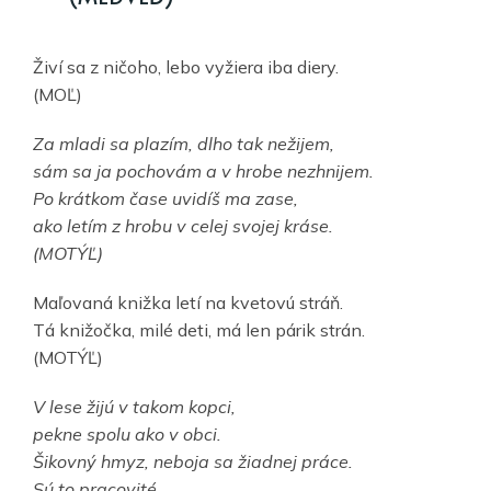
Živí sa z ničoho, lebo vyžiera iba diery.
(MOĽ)
Za mladi sa plazím, dlho tak nežijem,
sám sa ja pochovám a v hrobe nezhnijem.
Po krátkom čase uvidíš ma zase,
ako letím z hrobu v celej svojej kráse.
(MOTÝĽ)
Maľovaná knižka letí na kvetovú stráň.
Tá knižočka, milé deti, má len párik strán.
(MOTÝĽ)
V lese žijú v takom kopci,
pekne spolu ako v obci.
Šikovný hmyz, neboja sa žiadnej práce.
Sú to pracovité …