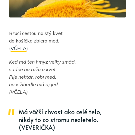
Bzučí cestou na stý kvet,
do košíčka zbiera med.
(
VČELA
)
Keď má ten hmyz veľký smäd,
sadne na ružu a kvet.
Pije nektár, robí med,
no v žihadle má aj jed.
(VČELA)
Má väčší chvost ako celé telo,
nikdy to zo stromu nezletelo.
(VEVERIČKA)