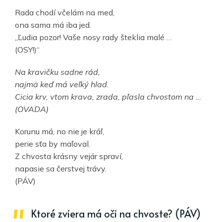
Rada chodí včelám na med,
ona sama má iba jed.
„Ľudia pozor! Vaše nosy rady šteklia malé …
(OSY!)“
Na kravičku sadne rád,
najmä keď má veľký hlad.
Cicia krv, vtom krava, zrada, pľasla chvostom na …
(OVADA)
Korunu má, no nie je kráľ,
perie sťa by maľoval.
Z chvosta krásny vejár spraví,
napasie sa čerstvej trávy.
(PÁV)
Ktoré zviera má oči na chvoste? (PÁV)