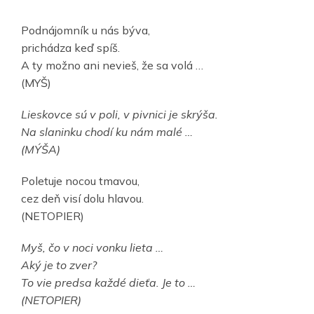
Podnájomník u nás býva,
prichádza keď spíš.
A ty možno ani nevieš, že sa volá …
(MYŠ)
Lieskovce sú v poli, v pivnici je skrýša.
Na slaninku chodí ku nám malé …
(MÝŠA)
Poletuje nocou tmavou,
cez deň visí dolu hlavou.
(NETOPIER)
Myš, čo v noci vonku lieta …
Aký je to zver?
To vie predsa každé dieťa. Je to …
(NETOPIER)