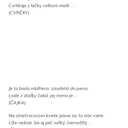
Cvrlikajú z lúčky celkom malé …
(CVRČKY)
Je to biela nádhera, zaodetá do peria.
Lode z diaľky čaká, jej meno je …
(ČAJKA)
Na slnečnicovom kvete pasie sa, to iste viete.
Líže nektár, ba aj peľ, veľký, čiernožltý …