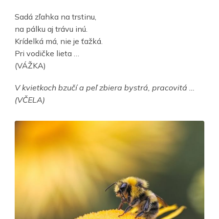
Sadá zľahka na trstinu,
na pálku aj trávu inú.
Krídelká má, nie je ťažká.
Pri vodičke lieta …
(VÁŽKA)
V kvietkoch bzučí a peľ zbiera bystrá, pracovitá …
(VČELA)