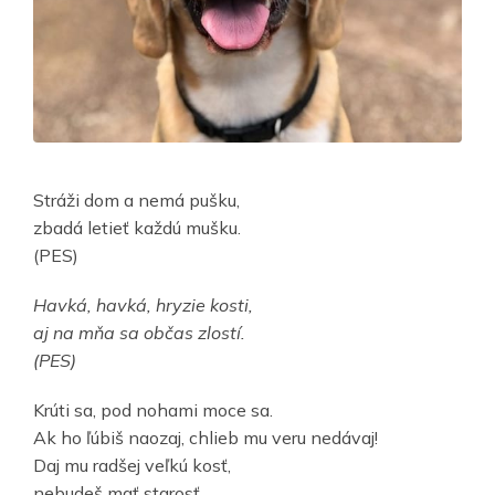
Stráži dom a nemá pušku,
zbadá letieť každú mušku.
(PES)
Havká, havká, hryzie kosti,
aj na mňa sa občas zlostí.
(PES)
Krúti sa, pod nohami moce sa.
Ak ho ľúbiš naozaj, chlieb mu veru nedávaj!
Daj mu radšej veľkú kosť,
nebudeš mať starosť.