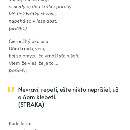
niekedy aj dva krátke parohy.
Má tiež krátky chvost,
nabehá sa v lese dosť.
(SRNEC)
Čiernožltý ako osa.
Dám ti radu, veru,
boj sa hmyzu, čo vrndží sťa rušeň.
Viem, že vieš, že je to …
(SRŠEŇ)
Nevraví, repetí, ešte nikto neprišiel, už
o ňom klebetí.
(STRAKA)
Kade letím,