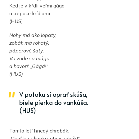
Keď je v kŕdli veľmi gága
a trepoce krídlami.
(HUS)
Nohy má ako lopaty,
zobák má rohatý,
páperové šaty.
Vo vode sa mága
a hovorí: „Gágá!“
(HUS)
V potoku si oprať skúša,
biele pierka do vankúša.
(HUS)
Tamto letí hnedý chrobák.
„Chyť ho, sliepka, otvor zobák!“