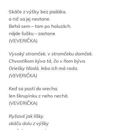
Skáče z výšky bez padáka,
a nič sa jej nestane.
Behá sem – tam po haluzách,
nájde šušku – zastane.
(VEVERIČKA)
Vysoký stromček, v stromčeku domček.
Chvostíkom kýva tá, čo v ňom býva.
Oriešky hľadá, lebo ich má rada.
(VEVERIČKA)
Keď sa pustí do orecha,
len škrupinku z neho nechá.
(VEVERIČKA)
Ryšavé jak líšky,
skáču dolu z výšky