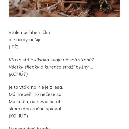
Stále nosí ihelničku,
ale nikdy nešije.
(JEŽ)
Kto to stále kikiríka svoju pieseň strohú?
Všetky sliepky a kurence stráži pyšný …
(KOHÚT)
Je to vták, no nie je z lesa.
Má hrebeň, no nečeše sa.
Má krídla, no nevie lietať,
skoro ráno začne spievať.
(KOHÚT)
Hoc má dlhú bradu,