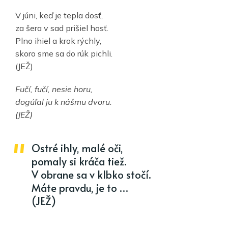
V júni, keď je tepla dosť,
za šera v sad prišiel hosť.
Plno ihiel a krok rýchly,
skoro sme sa do rúk pichli.
(JEŽ)
Fučí, fučí, nesie horu,
dogúľal ju k nášmu dvoru.
(JEŽ)
Ostré ihly, malé oči,
pomaly si kráča tiež.
V obrane sa v klbko stočí.
Máte pravdu, je to …
(JEŽ)