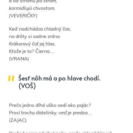
a od stromu po strom,
kormidlujú chvostom.
(VEVERIČKY)
Keď nadchádza chladný čas,
na drôty si sadne zrána.
Krákoravý čuť jej hlas.
Ktože je to? Čierna …
(VRANA)
Šesť nôh má a po hlave chodí.
(VOŠ)
Prečo jedno dlhé uško sedí ako pajác?
Prosí trochu ďatelinky, veď je predsa …
(ZAJAC)