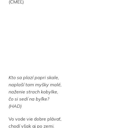
(ČMEĽ)
Kto sa plazí popri skale,
naplaší tam myšky malé,
naženie strach kobylke,
čo si sedí na byľke?
(HAD)
Vo vode vie dobre plávať,
chodí však aj po zemi.