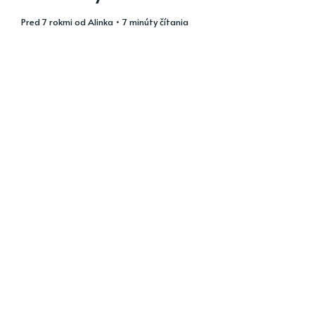
pred 7 rokmi
od
Alinka
• 7 minúty čítania