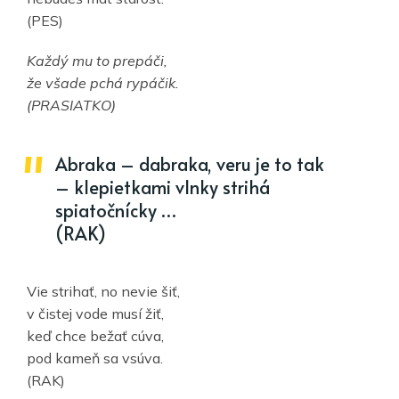
(PES)
Každý mu to prepáči,
že všade pchá rypáčik.
(PRASIATKO)
Abraka – dabraka, veru je to tak
– klepietkami vlnky strihá
spiatočnícky …
(RAK)
Vie strihať, no nevie šiť,
v čistej vode musí žiť,
keď chce bežať cúva,
pod kameň sa vsúva.
(RAK)