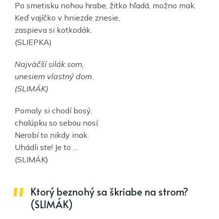
Po smetisku nohou hrabe, žitko hľadá, možno mak.
Keď vajíčko v hniezde znesie,
zaspieva si kotkodák.
(SLIEPKA)
Najväčší silák som,
unesiem vlastný dom.
(SLIMÁK)
Pomaly si chodí bosý,
chalúpku so sebou nosí.
Nerobí to nikdy inak.
Uhádli ste! Je to …
(SLIMÁK)
Ktorý beznohý sa škriabe na strom?
(SLIMÁK)