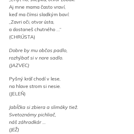
Aj mne mama často vraví,
keď ma čímsi sladkým baví:
„Zavri oči, otvor ústa,
a dostaneš chutného …“
(CHRÚSTA)
Dobre by mu občas padlo,
rozhýbať si v nore sadlo.
(JAZVEC)
Pyšný kráľ chodí v lese,
na hlave strom si nesie.
(JELEŇ)
Jabĺčka si zbiera a slimáky tiež.
Svetoznámy pichliač,
náš záhradkár …
(JEŽ)