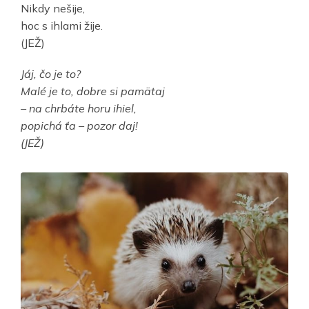
Nikdy nešije,
hoc s ihlami žije.
(JEŽ)
Jáj, čo je to?
Malé je to, dobre si pamätaj
– na chrbáte horu ihiel,
popichá ťa – pozor daj!
(JEŽ)