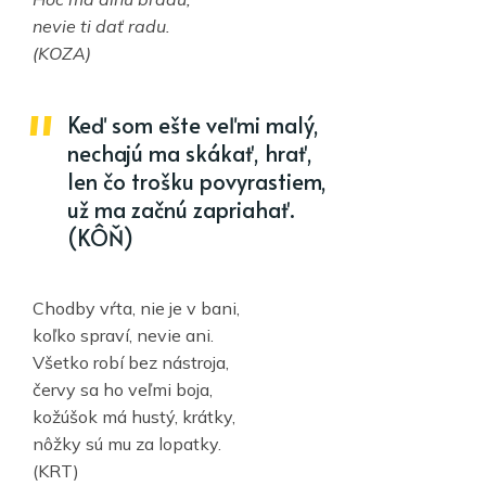
nevie ti dať radu.
(KOZA)
Keď som ešte veľmi malý,
nechajú ma skákať, hrať,
len čo trošku povyrastiem,
už ma začnú zapriahať.
(KÔŇ)
Chodby vŕta, nie je v bani,
koľko spraví, nevie ani.
Všetko robí bez nástroja,
červy sa ho veľmi boja,
kožúšok má hustý, krátky,
nôžky sú mu za lopatky.
(KRT)