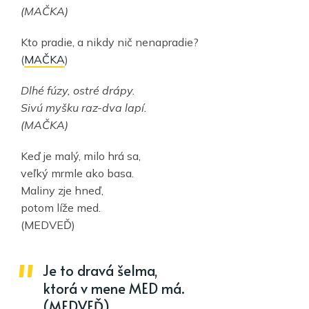
(MAČKA)
Kto pradie, a nikdy nič nenapradie?
(
MAČKA
)
Dlhé fúzy, ostré drápy.
Sivú myšku raz-dva lapí.
(MAČKA)
Keď je malý, milo hrá sa,
veľký mrmle ako basa.
Maliny zje hneď,
potom líže med.
(MEDVEĎ)
Je to dravá šelma,
ktorá v mene MED má.
(MEDVEĎ)