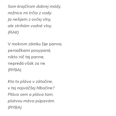
Som krajčírom dobrej módy,
nožnice mi trčia z vody.
Ja nešijem z ovčej vlny,
ale strihám vodné vlny.
(RAK)
V mokrom zámku žije panna,
peniažkami posypaná,
nikto nič tej panne,
nepredá však za ne.
(RYBA)
Kto to pláva v zátočine,
v tej najväčšej hlbočine?
Pláva sem a pláva tam,
plutvou máva púpavám.
(RYBA)