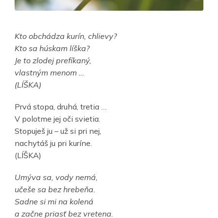
Kto obchádza kurín, chlievy?
Kto sa húskam líška?
Je to zlodej prefíkaný,
vlastným menom …
(LÍŠKA)
Prvá stopa, druhá, tretia …
V polotme jej oči svietia.
Stopuješ ju – už si pri nej,
nachytáš ju pri kuríne.
(LÍŠKA)
Umýva sa, vody nemá,
učeše sa bez hrebeňa.
Sadne si mi na kolená
a začne priasť bez vretena.