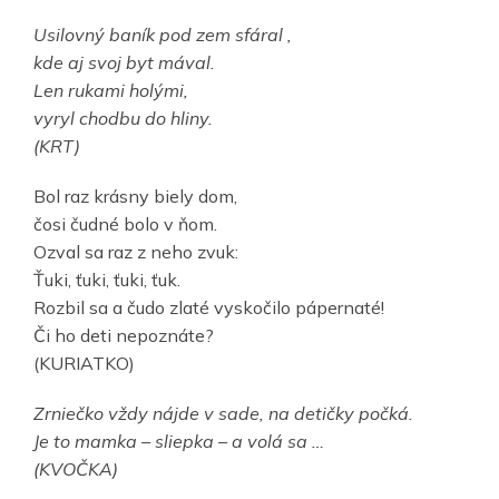
Usilovný baník pod zem sfáral ,
kde aj svoj byt mával.
Len rukami holými,
vyryl chodbu do hliny.
(KRT)
Bol raz krásny biely dom,
čosi čudné bolo v ňom.
Ozval sa raz z neho zvuk:
Ťuki, ťuki, ťuki, ťuk.
Rozbil sa a čudo zlaté vyskočilo pápernaté!
Či ho deti nepoznáte?
(KURIATKO)
Zrniečko vždy nájde v sade, na detičky počká.
Je to mamka – sliepka – a volá sa …
(KVOČKA)