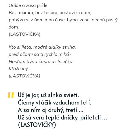
Odíde a zasa príde.
Bez, murára, bez tesára, postaví si dom,
pobýva si v ňom a po čase, hybaj zase, nechá pustý
dom.
(LASTOVIČKA)
Kto si lieta, modré diaľky strihá,
pred očami sa ti rýchlo mihá?
Hosťom býva často u slniečka.
Ktože iný …
(LASTOVIČKA)
Už je jar, už slnko svieti.
Čierny vtáčik vzduchom letí.
A za ním aj druhý, tretí …
Už sú veru teplé dníčky, prileteli …
(LASTOVIČKY)