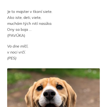
Je to majster v tkaní siete.
Ako iste, deti, viete,
muchám tých nití nasúka.
Ony sa boja …
(PAVÚKA)
Vo dne mlčí,
v noci vrčí.
(PES)