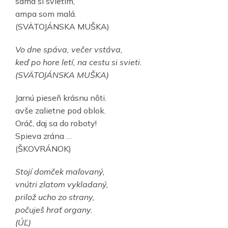
sama si svietim,
ampa som malá.
(SVÄTOJÁNSKA MUŠKA)
Vo dne spáva, večer vstáva,
keď po hore letí, na cestu si svieti.
(SVÄTOJÁNSKA MUŠKA)
Jarnú pieseň krásnu nôti.
avše zalietne pod oblok.
Oráč, daj sa do roboty!
Spieva zrána …
(ŠKOVRÁNOK)
Stojí domček maľovaný,
vnútri zlatom vykladaný,
prilož ucho zo strany,
počuješ hrať organy.
(ÚĽ)