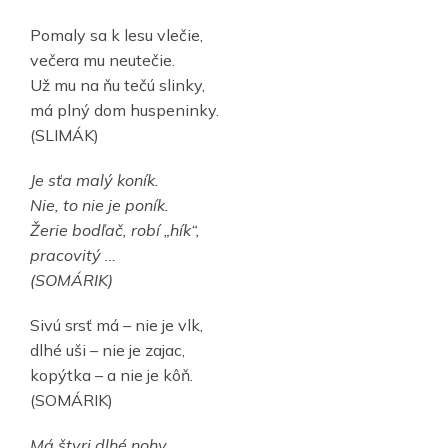
Pomaly sa k lesu vlečie,
večera mu neutečie.
Už mu na ňu tečú slinky,
má plný dom huspeninky.
(SLIMÁK)
Je sťa malý koník.
Nie, to nie je poník.
Žerie bodľač, robí „hík“,
pracovitý …
(SOMÁRIK)
Sivú srsť má – nie je vlk,
dlhé uši – nie je zajac,
kopýtka – a nie je kôň.
(SOMÁRIK)
Má štyri dlhé nohy,