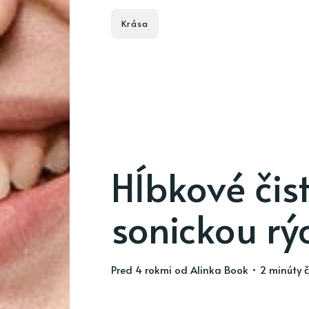
Krása
Hĺbkové čist
sonickou rý
pred 4 rokmi
od
Alinka Book
• 2 minúty č