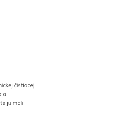
ickej čistiacej
a a
te ju mali