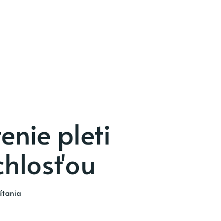
enie pleti
chlosťou
ítania