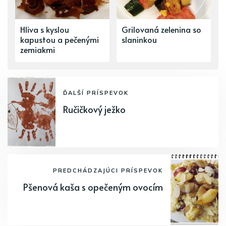
Hliva s kyslou
Grilovaná zelenina so
kapustou a pečenými
slaninkou
zemiakmi
ĎALŠÍ PRÍSPEVOK
Ručičkový ježko
PREDCHÁDZAJÚCI PRÍSPEVOK
Pšenová kaša s opečeným ovocím