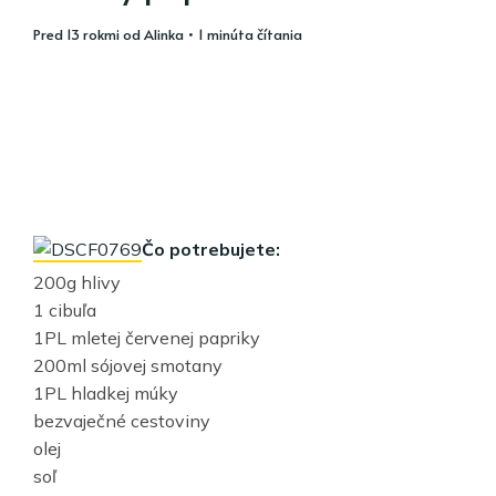
pred 13 rokmi
od
Alinka
• 1 minúta čítania
Čo potrebujete:
200g hlivy
1 cibuľa
1PL mletej červenej papriky
200ml sójovej smotany
1PL hladkej múky
bezvaječné cestoviny
olej
soľ