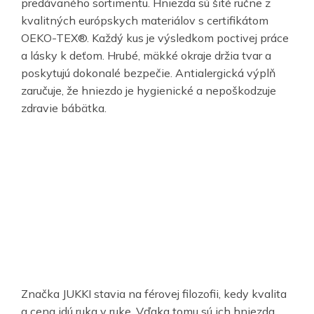
predávaného sortimentu. Hniezda sú šité ručne z
kvalitných európskych materiálov s certifikátom
OEKO-TEX®. Každý kus je výsledkom poctivej práce
a lásky k deťom. Hrubé, mäkké okraje držia tvar a
poskytujú dokonalé bezpečie. Antialergická výplň
zaručuje, že hniezdo je hygienické a nepoškodzuje
zdravie bábätka.
Značka JUKKI stavia na férovej filozofii, kedy kvalita
a cena idú ruka v ruke. Vďaka tomu sú ich hniezda,