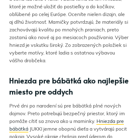
ktoré je možné uložiť do postieľky a do kočíkov,
obľúbené po celej Európe. Oceníte nielen dizajn, ale
aj dlhú životnosť. Mamičky potvrdzujú, že materiály si
zachovávajú kvalitu po mnohých praniach, preto
zostanú ako nové aj po mesiacoch používania. Výber
hniezd je vskutku široký. Zo zobrazených položiek si
vyberte motívy, ktoré ladia s ostatnou výbavou
vášho drobčeka.
Hniezda pre bábätká ako najlepšie
miesto pre oddych
Prvé dni po narodení sú pre bábätká plné nových
dojmov. Preto potrebujú bezpečný priestor, ktorý im
pomôže cítiť sa znova ako u maminky.
Hniezda pre
bábätká
JUKKI jemne obopnú dieťa a vytvárajú pocit
pokoja. Vysoké okraje chránia pred úderom do