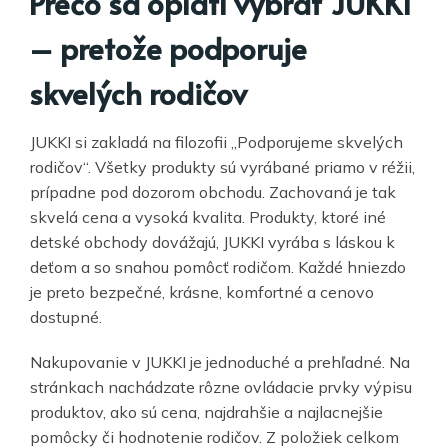
Prečo sa oplatí vybrať JUKKI
– pretože podporuje
skvelých rodičov
JUKKI si zakladá na filozofii „Podporujeme skvelých
rodičov“. Všetky produkty sú vyrábané priamo v réžii,
prípadne pod dozorom obchodu. Zachovaná je tak
skvelá cena a vysoká kvalita. Produkty, ktoré iné
detské obchody dovážajú, JUKKI vyrába s láskou k
deťom a so snahou pomôcť rodičom. Každé hniezdo
je preto bezpečné, krásne, komfortné a cenovo
dostupné.
Nakupovanie v JUKKI je jednoduché a prehľadné. Na
stránkach nachádzate rôzne ovládacie prvky výpisu
produktov, ako sú cena, najdrahšie a najlacnejšie
pomôcky či hodnotenie rodičov. Z položiek celkom