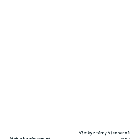
Všetky z témy Všeobecné
Mohlo by vás zaujať
rady