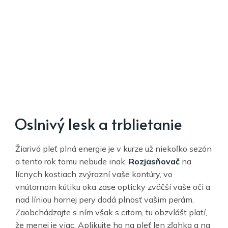
Oslnivý lesk a trblietanie
Žiarivá pleť plná energie je v kurze už niekoľko sezón
a tento rok tomu nebude inak.
Rozjasňovač
na
lícnych kostiach zvýrazní vaše kontúry, vo
vnútornom kútiku oka zase opticky zväčší vaše oči a
nad líniou hornej pery dodá plnosť vašim perám.
Zaobchádzajte s ním však s citom, tu obzvlášť platí,
že menej je viac. Aplikujte ho na pleť len zľahka a na