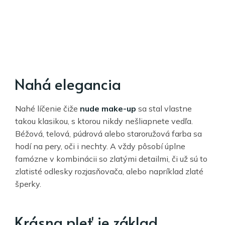
Nahá elegancia
Nahé líčenie čiže
nude make-up
sa stal vlastne
takou klasikou, s ktorou nikdy nešliapnete vedľa.
Béžová, telová, púdrová alebo staroružová farba sa
hodí na pery, oči i nechty. A vždy pôsobí úplne
famózne v kombinácii so zlatými detailmi, či už sú to
zlatisté odlesky rozjasňovača, alebo napríklad zlaté
šperky.
Krásna pleť je základ.