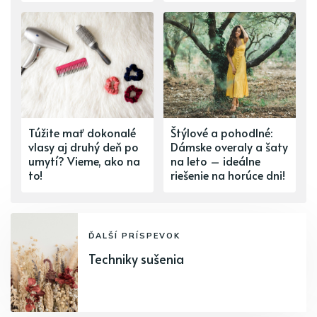
Túžite mať dokonalé
Štýlové a pohodlné:
vlasy aj druhý deň po
Dámske overaly a šaty
umytí? Vieme, ako na
na leto – ideálne
to!
riešenie na horúce dni!
ĎALŠÍ PRÍSPEVOK
Techniky sušenia