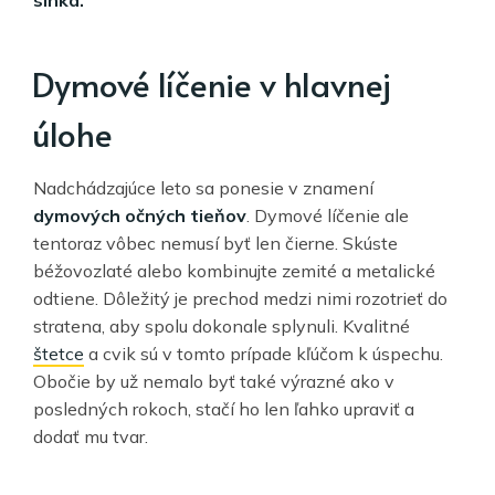
Dymové líčenie v hlavnej
úlohe
Nadchádzajúce leto sa ponesie v znamení
dymových očných tieňov
. Dymové líčenie ale
tentoraz vôbec nemusí byť len čierne. Skúste
béžovozlaté alebo kombinujte zemité a metalické
odtiene. Dôležitý je prechod medzi nimi rozotrieť do
stratena, aby spolu dokonale splynuli. Kvalitné
štetce
a cvik sú v tomto prípade kľúčom k úspechu.
Obočie by už nemalo byť také výrazné ako v
posledných rokoch, stačí ho len ľahko upraviť a
dodať mu tvar.