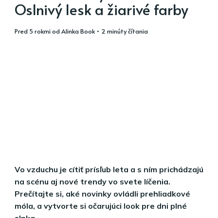
Oslnivý lesk a žiarivé farby
pred 5 rokmi
od
Alinka Book
• 2 minúty čítania
Vo vzduchu je cítiť prísľub leta a s ním prichádzajú
na scénu aj nové trendy vo svete líčenia.
Prečítajte si, aké novinky ovládli prehliadkové
móla, a vytvorte si očarujúci look pre dni plné
slnka.