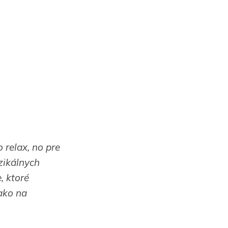
o relax, no pre
zikálnych
, ktoré
ako na