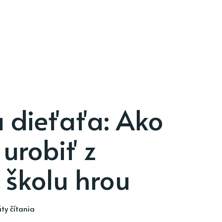
a dieťaťa: Ako
urobiť z
 školu hrou
ty čítania