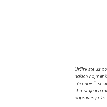
Určite ste už po
našich najmenší
zákonov či soci
stimuluje ich m
pripravený eko