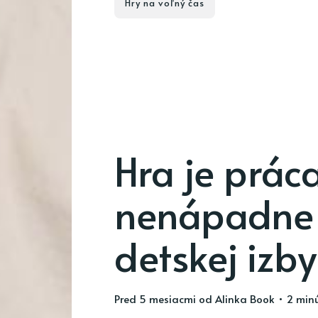
Hry na voľný čas
Hra je prác
nenápadne 
detskej izby
pred 5 mesiacmi
od
Alinka Book
• 2 minú