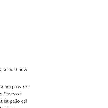
rý sa nachádza
ásnom prostredí
a. Smerové
 ísť pešo asi