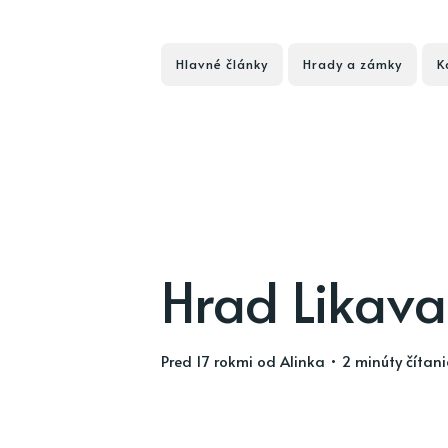
Hlavné články
Hrady a zámky
K
Hrad Likava
pred 17 rokmi
od
Alinka
• 2 minúty čítan