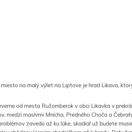
 miesto na malý výlet na Liptove je hrad Likava, kto
severne od mesta Ružomberok v obci Likavka v prekr
ov, medzi masívmi Mnícha, Predného Choča a Čebrať
problémov zavedú až ku lúke, skadiaľ už budete musieť