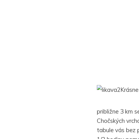
Krásne
približne 3 km 
Chočských vrch
tabule vás bez 