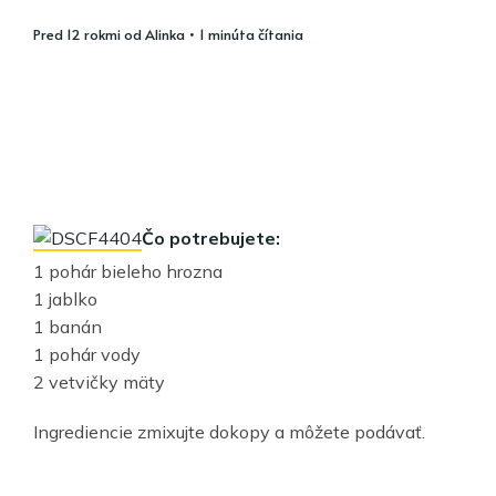
pred 12 rokmi
od
Alinka
• 1 minúta čítania
Čo potrebujete:
1 pohár bieleho hrozna
1 jablko
1 banán
1 pohár vody
2 vetvičky mäty
Ingrediencie zmixujte dokopy a môžete podávať.