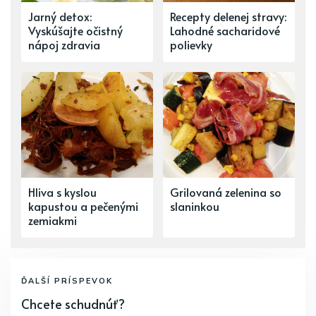
Jarný detox:
Recepty delenej stravy:
Vyskúšajte očistný
Lahodné sacharidové
nápoj zdravia
polievky
Hliva s kyslou
Grilovaná zelenina so
kapustou a pečenými
slaninkou
zemiakmi
ĎALŠÍ PRÍSPEVOK
Chcete schudnúť?