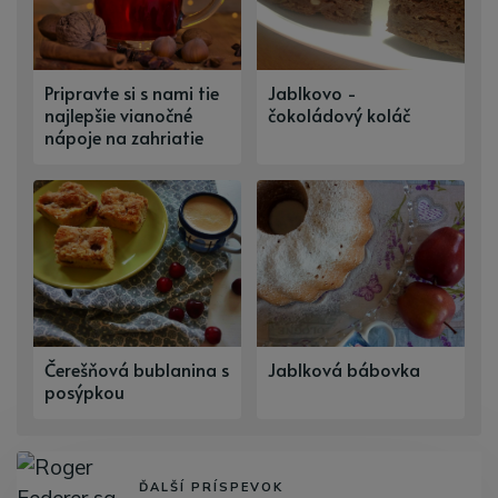
Pripravte si s nami tie
Jablkovo -
najlepšie vianočné
čokoládový koláč
nápoje na zahriatie
Čerešňová bublanina s
Jablková bábovka
posýpkou
ĎALŠÍ PRÍSPEVOK