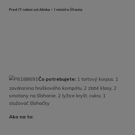
pred 17 rokmi
od
Alinka
• 1 minúta čítania
Čo potrebujete:
1 tortový korpus, 1
zaváranina hruškového kompótu, 2 zlaté klasy, 2
smotany na šľahanie, 2 lyžice kryšt. cukru, 1
stužovač šľahačky
Ako na to: