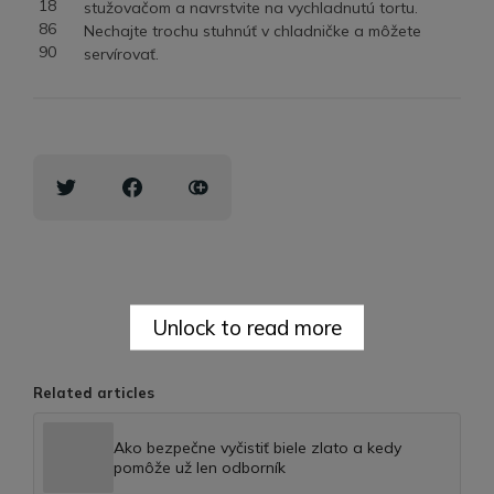
stužovačom a navrstvite na vychladnutú tortu.
Nechajte trochu stuhnúť v chladničke a môžete
servírovať.
Unlock to read more
Related articles
Ako bezpečne vyčistiť biele zlato a kedy
pomôže už len odborník