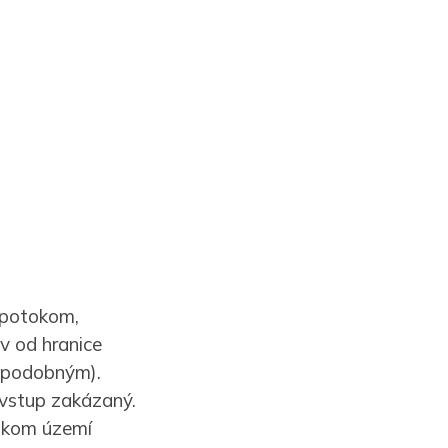
. potokom,
v od hranice
m podobným).
 vstup zakázaný.
ľskom území