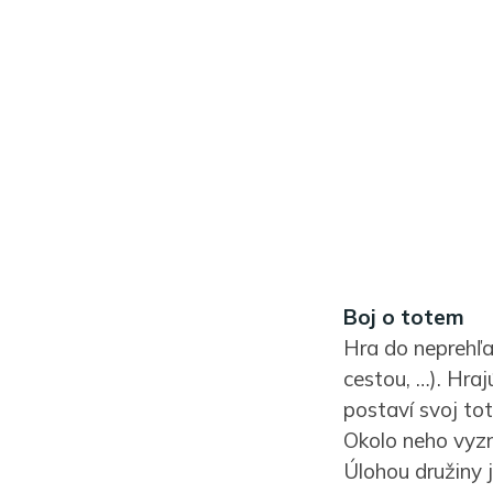
Boj o totem
Hra do neprehľa
cestou, …). Hra
postaví svoj to
Okolo neho vyzn
Úlohou družiny 