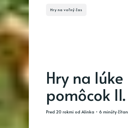
Hry na voľný čas
Hry na lúke
pomôcok II.
pred 20 rokmi
od
Alinka
• 6 minúty čítan