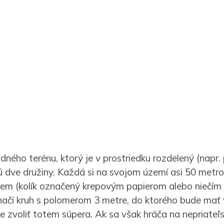
dného terénu, ktorý je v prostriedku rozdelený (napr
jú dve družiny. Každá si na svojom území asi 50 metro
tem (kolík označený krepovým papierom alebo niečí
ačí kruh s polomerom 3 metre, do ktorého bude mať
je zvoliť totem súpera. Ak sa však hráča na nepriate