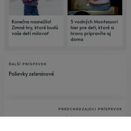
Konečne nasnežilo!
5 vodných Montessori
Zimné hry, ktoré budú
hier pre deti, ktoré si
vaše deti milovať
hravo pripravíte aj
doma
ĎALŠÍ PRÍSPEVOK
Polievky zeleninové
PREDCHÁDZAJÚCI PRÍSPEVOK
Hry v prírode - len pre chlapcov