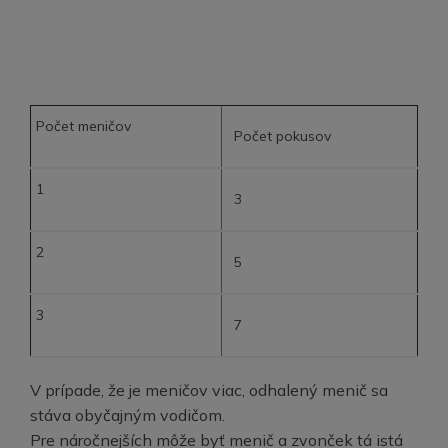
Počet meničov
Počet pokusov
1
3
2
5
3
7
V prípade, že je meničov viac, odhalený menič sa
stáva obyčajným vodičom.
Pre náročnejších môže byť menič a zvonček tá istá