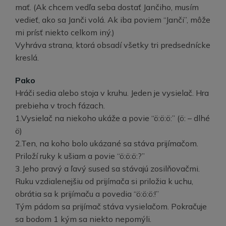
mať. (Ak chcem vedľa seba dostať Jančiho, musím
vedieť, ako sa Janči volá. Ak iba poviem “Janči”, môže
mi prísť niekto celkom iný.)
Vyhráva strana, ktorá obsadí všetky tri predsednícke
kreslá.
Pako
Hráči sedia alebo stoja v kruhu. Jeden je vysielač. Hra
prebieha v troch fázach.
1.Vysielač na niekoho ukáže a povie “ö:ö:ö:” (ö: – dlhé
ö)
2.Ten, na koho bolo ukázané sa stáva prijímačom.
Priloží ruky k ušiam a povie “ö:ö:ö:?”
3.Jeho pravý a ľavý sused sa stávajú zosilňovačmi.
Ruku vzdialenejšiu od prijímača si priložia k uchu,
obrátia sa k prijímaču a povedia “ö:ö:ö:!”
Tým pádom sa prijímač stáva vysielačom. Pokračuje
sa bodom 1 kým sa niekto nepomýli.