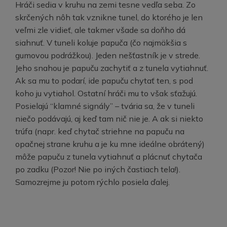
Hráči sedia v kruhu na zemi tesne vedľa seba. Zo
skrčených nôh tak vznikne tunel, do ktorého je len
veľmi zle vidieť, ale takmer všade sa doňho dá
siahnuť. V tuneli koluje papuča (čo najmäkšia s
gumovou podrážkou). Jeden nešťastník je v strede.
Jeho snahou je papuču zachytiť a z tunela vytiahnuť.
Ak sa mu to podarí, ide papuču chytať ten, s pod
koho ju vytiahol. Ostatní hráči mu to však sťažujú.
Posielajú “klamné signály” – tvária sa, že v tuneli
niečo podávajú, aj keď tam nič nie je. A ak si niekto
trúfa (napr. keď chytač striehne na papuču na
opačnej strane kruhu a je ku mne ideálne obrátený)
môže papuču z tunela vytiahnuť a plácnuť chytača
po zadku (Pozor! Nie po iných častiach tela!).
Samozrejme ju potom rýchlo posiela ďalej.