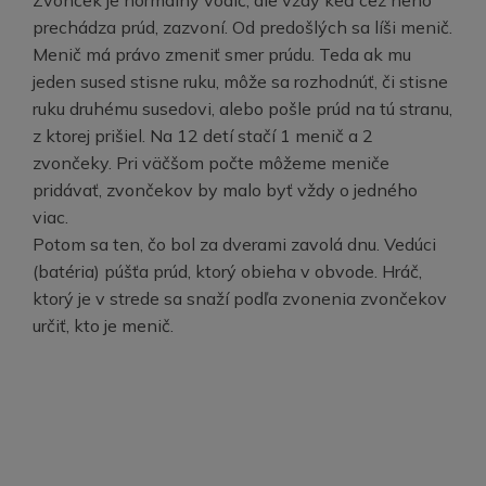
prechádza prúd, zazvoní. Od predošlých sa líši menič.
Menič má právo zmeniť smer prúdu. Teda ak mu
jeden sused stisne ruku, môže sa rozhodnúť, či stisne
ruku druhému susedovi, alebo pošle prúd na tú stranu,
z ktorej prišiel. Na 12 detí stačí 1 menič a 2
zvončeky. Pri väčšom počte môžeme meniče
pridávať, zvončekov by malo byť vždy o jedného
viac.
Potom sa ten, čo bol za dverami zavolá dnu. Vedúci
(batéria) púšťa prúd, ktorý obieha v obvode. Hráč,
ktorý je v strede sa snaží podľa zvonenia zvončekov
určiť, kto je menič.