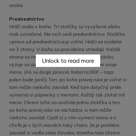
osoba.
Predsedníctvo
Hráči sedia v kruhu. Tri stoličky sú vyvýšené alebo
inak označené. Na nich sedí predsedníctvo. Stolička
vpravo od predsedníctva je voľná. Hráči sa rozdelia
na 3 strany. V kruhu sa pravidelne striedajú. Každá
strana sa nejako označí (vyzuje si ľavú topánku,
Unlock to read more
vyzuje sa úplne). Každý si napíše na papier svoje
meno. (Ak sú dvaja Janovia, treba rozlíšiť – napr.
jeden bude Janči) Ten, po koho pravej ruke je voľné si
tam môže niekoho zavolať. Keď tam dotyčný príde,
vymenia si papieriky s menami. Každý tak získal iné
meno. Okrem toho sa uvoľnila jedna stolička a ten,
po koho pravej ruke sa nachádza, si tam môže
niekoho zavolať. Opäť si s ním vymení meno a o
chvíľu je v tých menách taký chaos, že je problém
zavolať si vedľa seba človeka, ktorého tam chcem