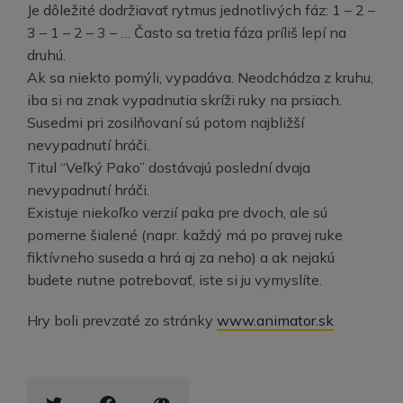
Je dôležité dodržiavať rytmus jednotlivých fáz: 1 – 2 –
3 – 1 – 2 – 3 – … Často sa tretia fáza príliš lepí na
druhú.
Ak sa niekto pomýli, vypadáva. Neodchádza z kruhu,
iba si na znak vypadnutia skríži ruky na prsiach.
Susedmi pri zosilňovaní sú potom najbližší
nevypadnutí hráči.
Titul “Veľký Pako” dostávajú poslední dvaja
nevypadnutí hráči.
Existuje niekoľko verzií paka pre dvoch, ale sú
pomerne šialené (napr. každý má po pravej ruke
fiktívneho suseda a hrá aj za neho) a ak nejakú
budete nutne potrebovať, iste si ju vymyslíte.
Hry boli prevzaté zo stránky
www.animator.sk