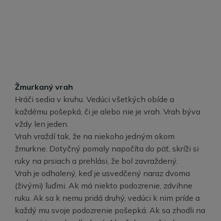
Žmurkaný vrah
Hráči sedia v kruhu. Vedúci všetkých obíde a
každému pošepká, či je alebo nie je vrah. Vrah býva
vždy len jeden.
Vrah vraždí tak, že na niekoho jedným okom
žmurkne. Dotyčný pomaly napočíta do päť, skríži si
ruky na prsiach a prehlási, že bol zavraždený.
Vrah je odhalený, keď je usvedčený naraz dvoma
(živými) ľuďmi. Ak má niekto podozrenie, zdvihne
ruku. Ak sa k nemu pridá druhý, vedúci k nim príde a
každý mu svoje podozrenie pošepká. Ak sa zhodli na