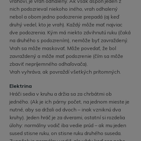
vrahovi, je vrah odhalený. Ak však aspoň jeden z
nich podozrieval niekoho iného, vrah odhalený
nebol a obom jedno podozrenie prepadá (aj keď
druhý vedel, kto je vrah). Každý môže mať najviac
dve podozrenia. Kým má niekto zdvihnutú ruku (čaká
na druhého s podozrením), nemôže byť zavraždený.
Vrah sa môže maskovať. Môže povedať, že bol
zavraždený a môže mať podozrenie (čím sa môže
zbaviť nepríjemného odhaľovača).
Vrah vyhráva, ak povraždí všetkých prítomných.
Elektrina
Hráči sedia v kruhu a držia sa za chrbátmi ob
jedného. (Ak je ich párny počet, na jednom mieste je
nutné, aby sa držali od dvoch – inak vzniknú dva
kruhy). Jeden hráč je za dverami, ostatní si rozdelia
úlohy: normálny vodič iba vedie prúd – ak mu jeden
sused stisne ruku, on stisne ruku druhého suseda.
Zvonček je normálny vodič, ale vždy keď cez neho