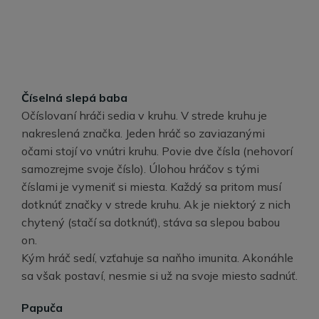
Číselná slepá baba
Očíslovaní hráči sedia v kruhu. V strede kruhu je
nakreslená značka. Jeden hráč so zaviazanými
očami stojí vo vnútri kruhu. Povie dve čísla (nehovorí
samozrejme svoje číslo). Úlohou hráčov s tými
číslami je vymeniť si miesta. Každý sa pritom musí
dotknúť značky v strede kruhu. Ak je niektorý z nich
chytený (stačí sa dotknúť), stáva sa slepou babou
on.
Kým hráč sedí, vzťahuje sa naňho imunita. Akonáhle
sa však postaví, nesmie si už na svoje miesto sadnúť.
Papuča