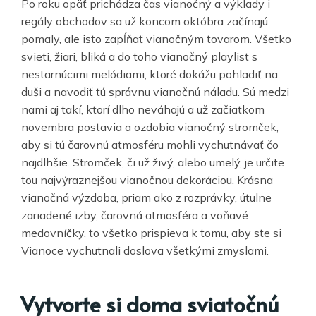
Po roku opäť prichádza čas vianočný a výklady i
regály obchodov sa už koncom októbra začínajú
pomaly, ale isto zapĺňať vianočným tovarom. Všetko
svieti, žiari, bliká a do toho vianočný playlist s
nestarnúcimi melódiami, ktoré dokážu pohladiť na
duši a navodiť tú správnu vianočnú náladu. Sú medzi
nami aj takí, ktorí dlho neváhajú a už začiatkom
novembra postavia a ozdobia vianočný stromček,
aby si tú čarovnú atmosféru mohli vychutnávať čo
najdlhšie. Stromček, či už živý, alebo umelý, je určite
tou najvýraznejšou vianočnou dekoráciou. Krásna
vianočná výzdoba, priam ako z rozprávky, útulne
zariadené izby, čarovná atmosféra a voňavé
medovníčky, to všetko prispieva k tomu, aby ste si
Vianoce vychutnali doslova všetkými zmyslami.
Vytvorte si doma sviatočnú