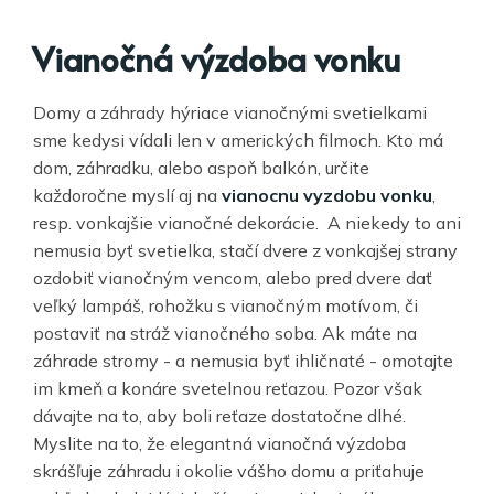
Vianočná výzdoba vonku
Domy a záhrady hýriace vianočnými svetielkami
sme kedysi vídali len v amerických filmoch. Kto má
dom, záhradku, alebo aspoň balkón, určite
každoročne myslí aj na
vianocnu vyzdobu vonku
,
resp. vonkajšie vianočné dekorácie. A niekedy to ani
nemusia byť svetielka, stačí dvere z vonkajšej strany
ozdobiť vianočným vencom, alebo pred dvere dať
veľký lampáš, rohožku s vianočným motívom, či
postaviť na stráž vianočného soba. Ak máte na
záhrade stromy - a nemusia byť ihličnaté - omotajte
im kmeň a konáre svetelnou reťazou. Pozor však
dávajte na to, aby boli reťaze dostatočne dlhé.
Myslite na to, že elegantná vianočná výzdoba
skrášľuje záhradu i okolie vášho domu a priťahuje