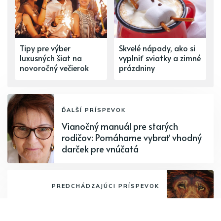
Tipy pre výber
Skvelé nápady, ako si
luxusných šiat na
vyplniť sviatky a zimné
novoročný večierok
prázdniny
ĎALŠÍ PRÍSPEVOK
Vianočný manuál pre starých
rodičov: Pomáhame vybrať vhodný
darček pre vnúčatá
PREDCHÁDZAJÚCI PRÍSPEVOK
Ako si vybrať drevené puzzle?