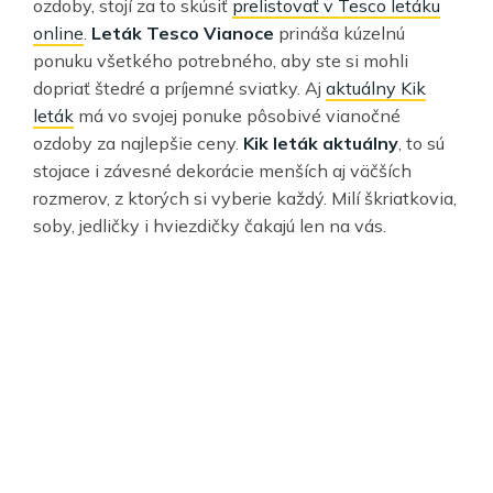
ozdoby, stojí za to skúsiť
prelistovať v Tesco letáku
online
.
Leták Tesco Vianoce
prináša kúzelnú
ponuku všetkého potrebného, aby ste si mohli
dopriať štedré a príjemné sviatky. Aj
aktuálny Kik
leták
má vo svojej ponuke pôsobivé vianočné
ozdoby za najlepšie ceny.
Kik leták aktuálny
, to sú
stojace i závesné dekorácie menších aj väčších
rozmerov, z ktorých si vyberie každý. Milí škriatkovia,
soby, jedličky i hviezdičky čakajú len na vás.