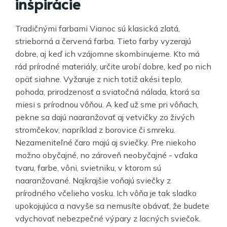
inšpirácie
Tradičnými farbami Vianoc sú klasická zlatá,
strieborná a červená farba. Tieto farby vyzerajú
dobre, aj keď ich vzájomne skombinujeme. Kto má
rád prírodné materiály, určite urobí dobre, keď po nich
opäť siahne. Vyžaruje z nich totiž akési teplo,
pohoda, prirodzenosť a sviatočná nálada, ktorá sa
miesi s prírodnou vôňou. A keď už sme pri vôňach,
pekne sa dajú naaranžovať aj vetvičky zo živých
stromčekov, napríklad z borovice či smreku.
Nezameniteľné čaro majú aj sviečky. Pre niekoho
možno obyčajné, no zároveň neobyčajné - vďaka
tvaru, farbe, vôni, svietniku, v ktorom sú
naaranžované. Najkrajšie voňajú sviečky z
prírodného včelieho vosku. Ich vôňa je tak sladko
upokojujúca a navyše sa nemusíte obávať, že budete
vdychovať nebezpečné výpary z lacných sviečok.