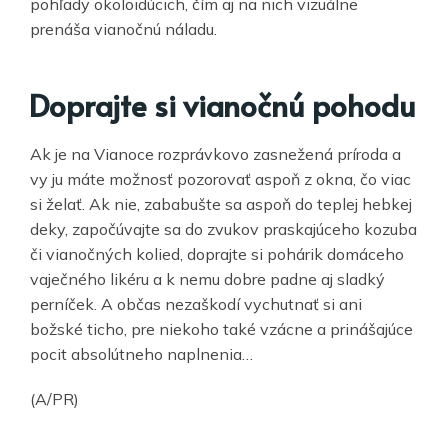
pohľady okoloidúcich, čím aj na nich vizuálne
prenáša vianočnú náladu.
Doprajte si vianočnú pohodu
Ak je na Vianoce rozprávkovo zasnežená príroda a
vy ju máte možnosť pozorovať aspoň z okna, čo viac
si želať. Ak nie, zababušte sa aspoň do teplej hebkej
deky, započúvajte sa do zvukov praskajúceho kozuba
či vianočných kolied, doprajte si pohárik domáceho
vaječného likéru a k nemu dobre padne aj sladký
perníček. A občas nezaškodí vychutnať si ani
božské ticho, pre niekoho také vzácne a prinášajúce
pocit absolútneho naplnenia…
(A/PR)