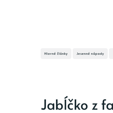
Hlavné články
Jesenné nápady
Jabĺčko z f