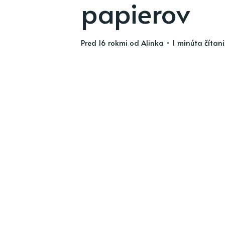
papierov
pred 16 rokmi
od
Alinka
• 1 minúta čítan