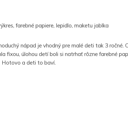
ýkres, farebné papiere, lepidlo, maketu jablka
noduchý nápad je vhodný pre malé deti tak 3 ročné. O
hla fixou, úlohou detí boli si natrhať rôzne farebné pap
 Hotovo a deti to baví.