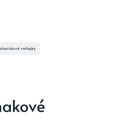
charidové raňajky
makové