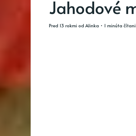
Jahodové m
pred 13 rokmi
od
Alinka
• 1 minúta čítan