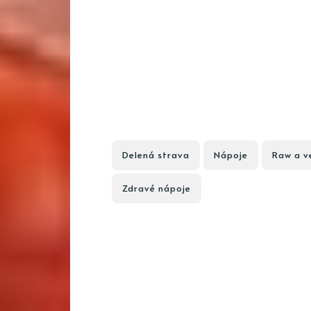
Delená strava
Nápoje
Raw a v
Zdravé nápoje