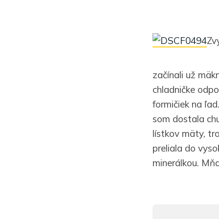
Zv
začínali už mäk
chladničke odpo
formičiek na ľad
som dostala chu
lístkov mäty, t
preliala do vys
minerálkou. Mňa