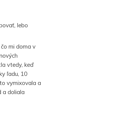
bovať, lebo
, čo mi doma v
ónových
tla vtedy, keď
ky ľadu, 10
 to vymixovala a
 a doliala