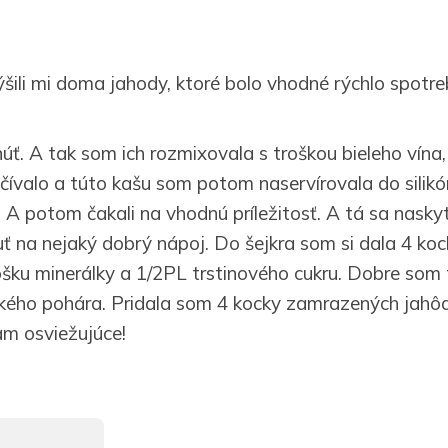
ýšili mi doma jahody, ktoré bolo vhodné rýchlo spotre
núť. A tak som ich rozmixovala s troškou bieleho vína
čívalo a túto kašu som potom naservírovala do silik
. A potom čakali na vhodnú príležitosť. A tá sa nasky
ť na nejaký dobrý nápoj. Do šejkra som si dala 4 koc
rošku minerálky a 1/2PL trstinového cukru. Dobre som
okého pohára. Pridala som 4 kocky zamrazených jahôd
m osviežujúce!