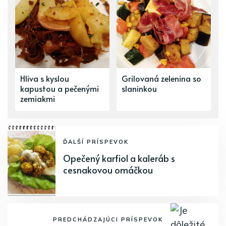
Hliva s kyslou
Grilovaná zelenina so
kapustou a pečenými
slaninkou
zemiakmi
ĎALŠÍ PRÍSPEVOK
Opečený karfiol a kaleráb s
cesnakovou omáčkou
PREDCHÁDZAJÚCI PRÍSPEVOK