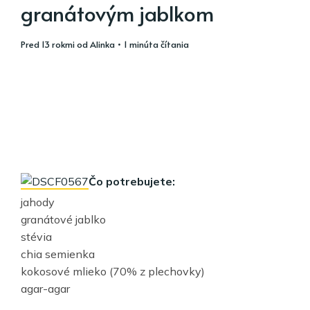
granátovým jablkom
pred 13 rokmi
od
Alinka
• 1 minúta čítania
Čo potrebujete:
jahody
granátové jablko
stévia
chia semienka
kokosové mlieko (70% z plechovky)
agar-agar