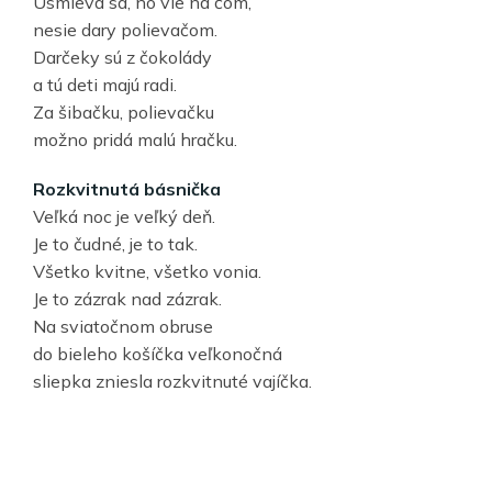
Usmieva sa, no vie na čom,
nesie dary polievačom.
Darčeky sú z čokolády
a tú deti majú radi.
Za šibačku, polievačku
možno pridá malú hračku.
Rozkvitnutá básnička
Veľká noc je veľký deň.
Je to čudné, je to tak.
Všetko kvitne, všetko vonia.
Je to zázrak nad zázrak.
Na sviatočnom obruse
do bieleho košíčka veľkonočná
sliepka zniesla rozkvitnuté vajíčka.