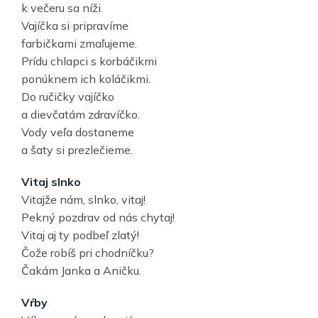
k večeru sa níži.
Vajíčka si pripravíme
farbičkami zmaľujeme.
Prídu chlapci s korbáčikmi
ponúknem ich koláčikmi.
Do ručičky vajíčko
a dievčatám zdravíčko.
Vody veľa dostaneme
a šaty si prezlečieme.
Vitaj slnko
Vitajže nám, slnko, vitaj!
Pekný pozdrav od nás chytaj!
Vitaj aj ty podbeľ zlatý!
Čože robíš pri chodníčku?
Čakám Janka a Aničku.
Vŕby