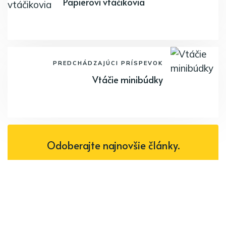
Papieroví vtáčikovia
PREDCHÁDZAJÚCI PRÍSPEVOK
Vtáčie minibúdky
Odoberajte najnovšie články.
Odoberať