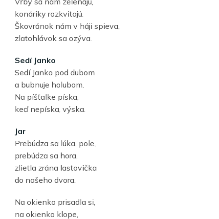
Vŕby sa nám zelenajú,
konáriky rozkvitajú.
Škovránok nám v háji spieva,
zlatohlávok sa ozýva.
Sedí Janko
Sedí Janko pod dubom
a bubnuje holubom.
Na píšťalke píska,
keď nepíska, výska.
Jar
Prebúdza sa lúka, pole,
prebúdza sa hora,
zlietla zrána lastovička
do našeho dvora.
Na okienko prisadla si,
na okienko klope,