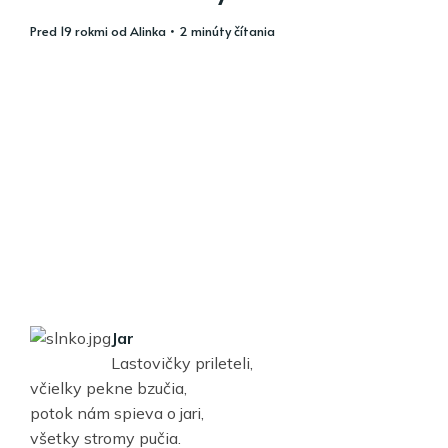
pred 19 rokmi
od
Alinka
• 2 minúty čítania
Jar
Lastovičky prileteli,
včielky pekne bzučia,
potok nám spieva o jari,
všetky stromy pučia.