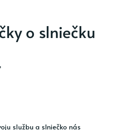
čky o slniečku
a
oju službu a slniečko nás