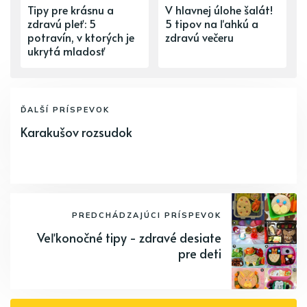
Tipy pre krásnu a
V hlavnej úlohe šalát!
zdravú pleť: 5
5 tipov na ľahkú a
potravín, v ktorých je
zdravú večeru
ukrytá mladosť
ĎALŠÍ PRÍSPEVOK
Karakušov rozsudok
PREDCHÁDZAJÚCI PRÍSPEVOK
Veľkonočné tipy - zdravé desiate
pre deti