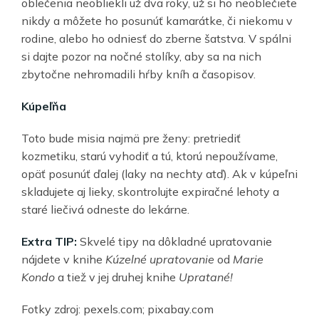
oblečenia neobliekli už dva roky, už si ho neoblečiete
nikdy a môžete ho posunúť kamarátke, či niekomu v
rodine, alebo ho odniesť do zberne šatstva. V spálni
si dajte pozor na nočné stolíky, aby sa na nich
zbytočne nehromadili hŕby kníh a časopisov.
Kúpeľňa
Toto bude misia najmä pre ženy: pretriediť
kozmetiku, starú vyhodiť a tú, ktorú nepoužívame,
opäť posunúť ďalej (laky na nechty atď). Ak v kúpeľni
skladujete aj lieky, skontrolujte expiračné lehoty a
staré liečivá odneste do lekárne.
Extra TIP:
Skvelé tipy na dôkladné upratovanie
nájdete v knihe
Kúzelné upratovanie
od
Marie
Kondo
a tiež v jej druhej knihe
Upratané!
Fotky zdroj: pexels.com; pixabay.com