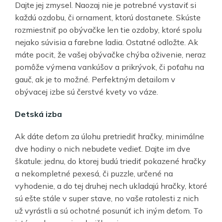
Dajte jej zmysel. Naozaj nie je potrebné vystaviť si
každú ozdobu, či ornament, ktorú dostanete. Skúste
rozmiestniť po obývačke len tie ozdoby, ktoré spolu
nejako súvisia a farebne ladia. Ostatné odložte. Ak
máte pocit, že vašej obývačke chýba oživenie, neraz
pomôže výmena vankúšov a prikrývok, či poťahu na
gauč, ak je to možné. Perfektným detailom v
obývacej izbe sú čerstvé kvety vo váze.
Detská izba
Ak dáte deťom za úlohu pretriediť hračky, minimálne
dve hodiny o nich nebudete vedieť. Dajte im dve
škatule: jednu, do ktorej budú triediť pokazené hračky
a nekompletné pexesá, či puzzle, určené na
vyhodenie, a do tej druhej nech ukladajú hračky, ktoré
sú ešte stále v super stave, no vaše ratolesti z nich
už vyrástli a sú ochotné posunúť ich iným deťom. To