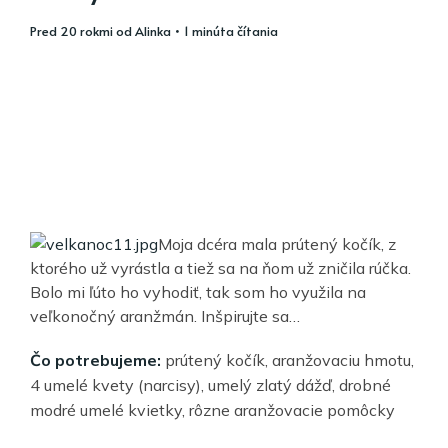
pred 20 rokmi
od
Alinka
• 1 minúta čítania
Moja dcéra mala prútený kočík, z
ktorého už vyrástla a tiež sa na ňom už zničila rúčka.
Bolo mi ľúto ho vyhodiť, tak som ho využila na
veľkonočný aranžmán. Inšpirujte sa…
Čo potrebujeme:
prútený kočík, aranžovaciu hmotu,
4 umelé kvety (narcisy), umelý zlatý dážď, drobné
modré umelé kvietky, rôzne aranžovacie pomôcky