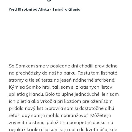
pred 18 rokmi
od
Alinka
• 1 minúta čítania
So Samkom sme v posledné dni chodili pravidelne
na prechádzky do nášho parku. Rastú tam listnaté
stromy a tie sú teraz na jeseň nádherné sfarbené.
Kým sa Samko hral, tak som si z krásnych listov
uplietla girlandu. Bolo to úplne jednoduché, len som
ich plietla ako vrkoč a pri každom preložení som
pridala nový list. Spravila som si dostatočne dlhú
reťaz, aby som ju mohla naaranžovať. Môžete ju
zavesiť na stenu, položiť na parapetnú dosku, na
nejakú skrinku a ja som si ju dala do kvetináča, kde