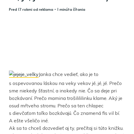
pred 17 rokmi
od
reklama
• 1 minúta čítania
Janka chce vedieť, ako je to
s ospevovanou láskou na veky vekov jé, jé, jé. Prečo
sme niekedy šťastní, a inokedy nie. Čo sa deje pri
bozkávaní. Prečo mamina trošilililinku klame. Aký je
osud mŕtveho stromu. Prečo sa ten chlapec
s dievčaťom toľko bozkávajú. Čo znamená fis vil bí.
A ešte všeličo iné.
Ak sa to chceš dozvedieť aj ty, prečítaj si túto knižku.