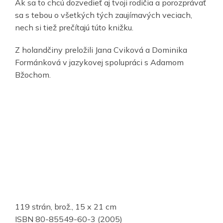
Ak sa to chcú dozvedieť aj tvoji rodičia a porozprávať
sa s tebou o všetkých tých zaujímavých veciach,
nech si tiež prečítajú túto knižku.
Z holandčiny preložili Jana Cviková a Dominika
Formánková v jazykovej spolupráci s Adamom
Bžochom.
119 strán, brož., 15 x 21 cm
ISBN 80-85549-60-3 (2005)