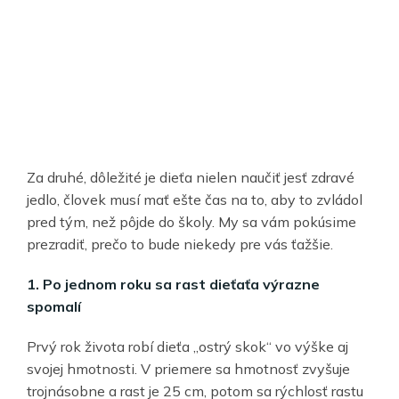
Za druhé, dôležité je dieťa nielen naučiť jesť zdravé
jedlo, človek musí mať ešte čas na to, aby to zvládol
pred tým, než pôjde do školy. My sa vám pokúsime
prezradiť, prečo to bude niekedy pre vás ťažšie.
1. Po jednom roku sa rast dieťaťa výrazne
spomalí
Prvý rok života robí dieťa „ostrý skok“ vo výške aj
svojej hmotnosti. V priemere sa hmotnosť zvyšuje
trojnásobne a rast je 25 cm, potom sa rýchlosť rastu