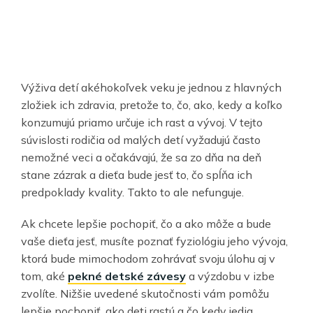
Výživa detí akéhokoľvek veku je jednou z hlavných
zložiek ich zdravia, pretože to, čo, ako, kedy a koľko
konzumujú priamo určuje ich rast a vývoj. V tejto
súvislosti rodičia od malých detí vyžadujú často
nemožné veci a očakávajú, že sa zo dňa na deň
stane zázrak a dieťa bude jesť to, čo spĺňa ich
predpoklady kvality. Takto to ale nefunguje.
Ak chcete lepšie pochopiť, čo a ako môže a bude
vaše dieťa jesť, musíte poznať fyziológiu jeho vývoja,
ktorá bude mimochodom zohrávať svoju úlohu aj v
tom, aké
pekné detské závesy
a výzdobu v izbe
zvolíte. Nižšie uvedené skutočnosti vám pomôžu
lepšie pochopiť, ako deti rastú a čo kedy jedia.