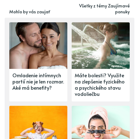
Všetky z témy Zaujímavé
Mohlo by vás zaujať
ponuky
Omladenie intímnych
Máte bolesti? Využite
partií nie je len rozmar.
na zlepšenie fyzického
Aké má benefity?
a psychického stavu
vodoliečbu