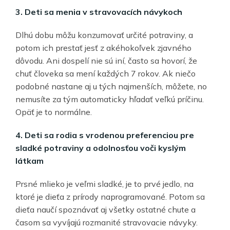
3. Deti sa menia v stravovacích návykoch
Dlhú dobu môžu konzumovať určité potraviny, a
potom ich prestať jesť z akéhokoľvek zjavného
dôvodu. Ani dospelí nie sú iní, často sa hovorí, že
chuť človeka sa mení každých 7 rokov. Ak niečo
podobné nastane aj u tých najmenších, môžete, no
nemusíte za tým automaticky hľadať veľkú príčinu.
Opäť je to normálne.
4. Deti sa rodia s vrodenou preferenciou pre
sladké potraviny a odolnosťou voči kyslým
látkam
Prsné mlieko je veľmi sladké, je to prvé jedlo, na
ktoré je dieťa z prírody naprogramované. Potom sa
dieťa naučí spoznávať aj všetky ostatné chute a
časom sa vyvíjajú rozmanité stravovacie návyky.