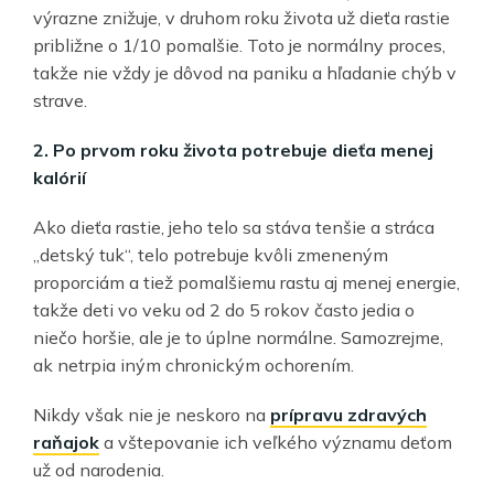
výrazne znižuje, v druhom roku života už dieťa rastie
približne o 1/10 pomalšie. Toto je normálny proces,
takže nie vždy je dôvod na paniku a hľadanie chýb v
strave.
2. Po prvom roku života potrebuje dieťa menej
kalórií
Ako dieťa rastie, jeho telo sa stáva tenšie a stráca
„detský tuk“, telo potrebuje kvôli zmeneným
proporciám a tiež pomalšiemu rastu aj menej energie,
takže deti vo veku od 2 do 5 rokov často jedia o
niečo horšie, ale je to úplne normálne. Samozrejme,
ak netrpia iným chronickým ochorením.
Nikdy však nie je neskoro na
prípravu zdravých
raňajok
a vštepovanie ich veľkého významu deťom
už od narodenia.