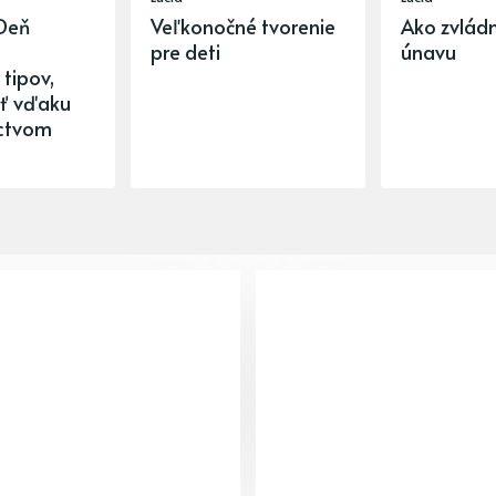
Deň
Veľkonočné tvorenie
Ako zvládn
pre deti
únavu
tipov,
iť vďaku
íctvom