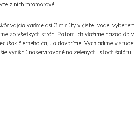
avte z nich mramorové.
ôr vajcia varíme asi 3 minúty v čistej vode, vyberiem
me zo všetkých strán. Potom ich vložíme nazad do v
recúšok čierneho čaju a dovaríme. Vychladíme v stude
šie vyniknú naservírované na zelených listoch šalátu