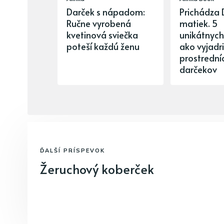
Darček s nápadom:
Prichádza 
Ručne vyrobená
matiek. 5
kvetinová sviečka
unikátnych 
poteší každú ženu
ako vyjadr
prostredn
darčekov
ĎALŠÍ PRÍSPEVOK
Žeruchový koberček