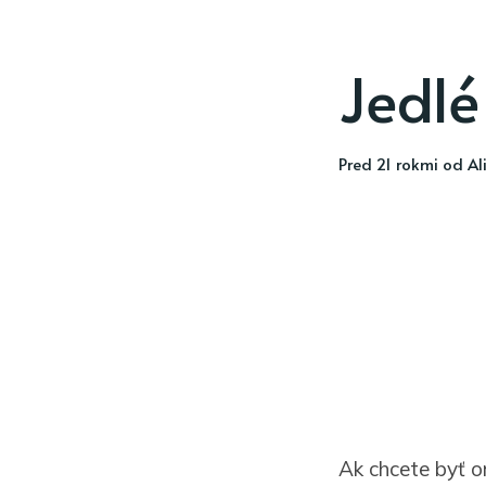
Jedlé
pred 21 rokmi
od
Al
Ak chcete byť or