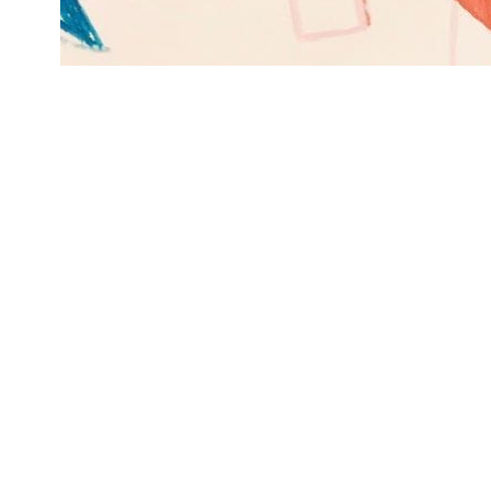
Subscribe to be noti
content and support 
Život a krása šikovne
keep this site indep