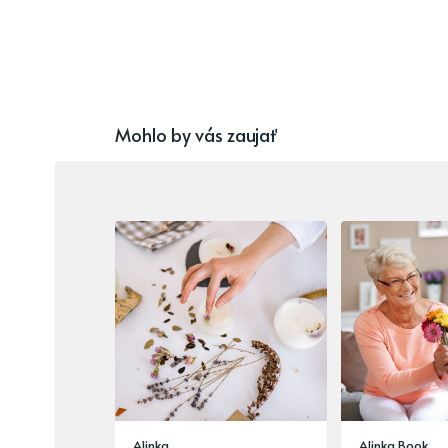
Mohlo by vás zaujať
Alinka
Alinka Book