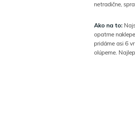
netradične, spr
Ako na to:
Najsk
opatrne naklepe
pridáme asi 6 v
olúpeme. Najlep