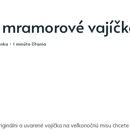
 mramorové vajíč
inka
• 1 minúta čítania
iginálni a uvarené vajíčka na veľkonočnú misu chcete