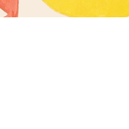
fied of new
Alinka.sk -
j ženy, help
endent.