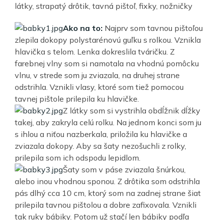
látky, strapatý drôtik, tavná pištoľ, fixky, nožničky
Ako na to:
Najprv som tavnou pištoľou
zlepila dokopy polystarénovú guľku s rolkou. Vznikla
hlavička s telom. Lenka dokreslila tváričku. Z
farebnej vlny som si namotala na vhodnú pomôcku
vlnu, v strede som ju zviazala, na druhej strane
odstrihla. Vznikli vlasy, ktoré som tiež pomocou
tavnej pištole prilepila ku hlavičke.
Z látky som si vystrihla obdĺžnik dĺžky
takej, aby zakryla celú rolku. Na jednom konci som ju
s ihlou a niťou nazberkala, priložila ku hlavičke a
zviazala dokopy. Aby sa šaty nezošuchli z rolky,
prilepila som ich odspodu lepidlom.
Šaty som v páse zviazala šnúrkou,
alebo inou vhodnou sponou. Z drôtika som odstrihla
pás dlhý cca 10 cm, ktorý som na zadnej strane šiat
prilepila tavnou pištolou a dobre zafixovala. Vznikli
tak ruky bábiky. Potom už stačí len bábiky podľa