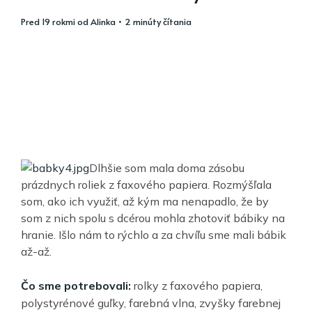
pred 19 rokmi
od
Alinka
• 2 minúty čítania
Dlhšie som mala doma zásobu
prázdnych roliek z faxového papiera. Rozmýšľala
som, ako ich využiť, až kým ma nenapadlo, že by
som z nich spolu s dcérou mohla zhotoviť bábiky na
hranie. Išlo nám to rýchlo a za chvíľu sme mali bábik
až-až.
Čo sme potrebovali:
rolky z faxového papiera,
polystyrénové guľky, farebná vlna, zvyšky farebnej