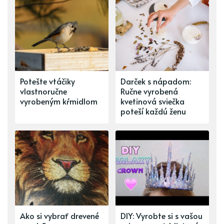
Potešte vtáčiky
Darček s nápadom:
vlastnoručne
Ručne vyrobená
vyrobeným kŕmidlom
kvetinová sviečka
poteší každú ženu
Ako si vybrať drevené
DIY: Vyrobte si s vašou