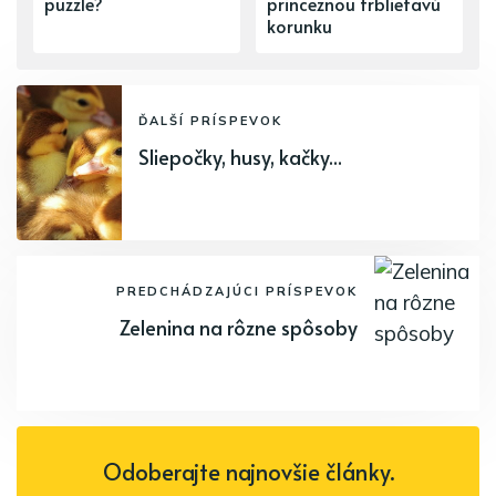
puzzle?
princeznou trblietavú
korunku
ĎALŠÍ PRÍSPEVOK
Sliepočky, husy, kačky...
PREDCHÁDZAJÚCI PRÍSPEVOK
Zelenina na rôzne spôsoby
Odoberajte najnovšie články.