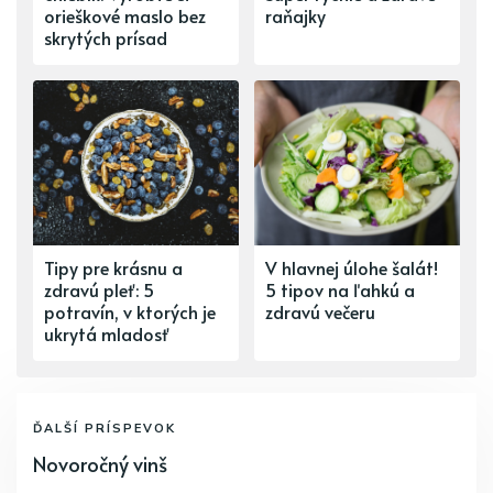
orieškové maslo bez
raňajky
skrytých prísad
Tipy pre krásnu a
V hlavnej úlohe šalát!
zdravú pleť: 5
5 tipov na ľahkú a
potravín, v ktorých je
zdravú večeru
ukrytá mladosť
ĎALŠÍ PRÍSPEVOK
Novoročný vinš