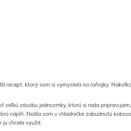
lší recept, ktorý som si vymyslela na raňajky. Nako
 veľkú zásobu jednozrnky, ktorú si rada pripravujem
brú náplň. Našla som v chladničke zabudnutú kokos
 ju chcela využiť.