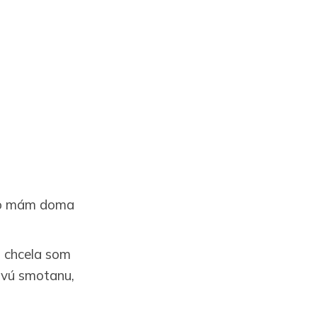
ľko mám doma
, chcela som
ovú smotanu,