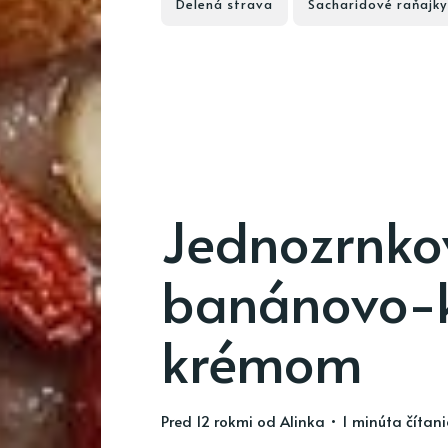
Delená strava
Sacharidové raňajky
Jednozrnkov
banánovo-
krémom
pred 12 rokmi
od
Alinka
• 1 minúta čítan