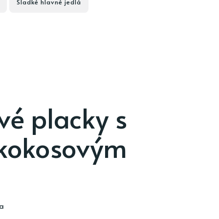
Sladké hlavné jedlá
é placky s
kokosovým
ia