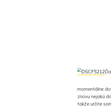
Ďa
momentálne dosť
znovu nejakú do
takže určite som