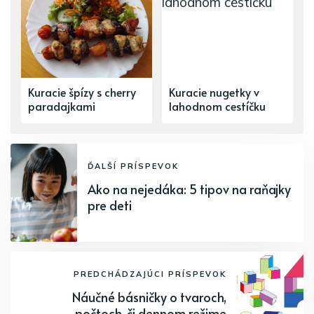
Kuracie špízy s cherry
Kuracie nugetky v
paradajkami
lahodnom cestíčku
ĎALŠÍ PRÍSPEVOK
Ako na nejedáka: 5 tipov na raňajky
pre deti
PREDCHÁDZAJÚCI PRÍSPEVOK
Náučné básničky o tvaroch,
počtoch, či dennom režime