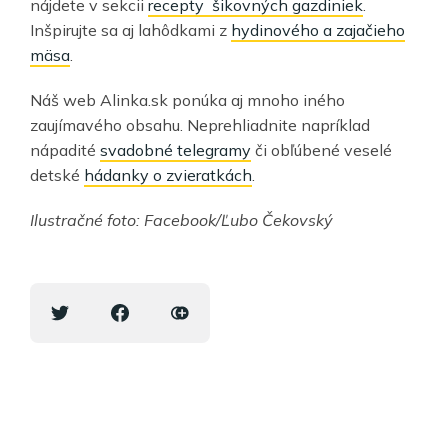
nájdete v sekcii
recepty šikovných gazdiniek
.
Inšpirujte sa aj lahôdkami z
hydinového a zajačieho
mäsa
.
Náš web Alinka.sk ponúka aj mnoho iného
zaujímavého obsahu. Neprehliadnite napríklad
nápadité
svadobné telegramy
či obľúbené veselé
detské
hádanky o zvieratkách
.
Ilustračné foto: Facebook/Ľubo Čekovský