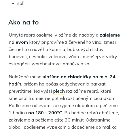
soľ
Ako na to
Umyté rebrá osolíme, vložíme do nádoby a
zalejeme
nálevom
ktorý pripravíme z červeného vína, zmesi
čierneho a nového korenia, bobkových listov,
borievok, cesnaku, zelerovej vňate, menšej vetvičky
estragónu, worchestrovej omáčky a soli.
Naložené mäso
uložíme do chladničky na min. 24
hodín
, pričom ho počas oddychovania párkrát
prevrátime. Na vyšší
plech
rozložíme rebrá, ktoré
sme osolili a mierne potreli roztlačeným cesnakom.
Podlejeme nálevom, zakryjeme alobalom a pečieme
1 hodinu
na 180 – 200°C
. Po hodine rebrá obrátime,
zakryjeme a pečieme ešte 30 minút. Odstránime
alobal, podlejeme výpekom a dopečieme do mäkka.