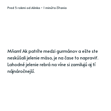
pred 5 rokmi
od
Alinka
• 1 minúta čítania
Mňam! Ak patríte medzi gurmánov a ešte ste
neskúšali jelenie mäso, je na čase to napraviť.
Lahodné jelenie rebrá na víne si zamilujú aj tí
nájnáročnejší.