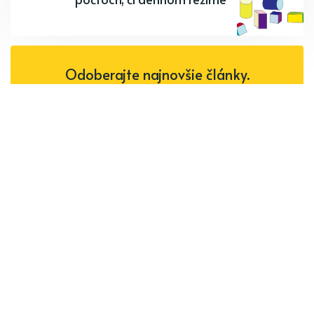
Odoberajte najnovšie články.
Odoberať