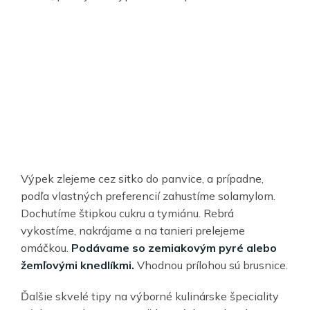
Výpek zlejeme cez sitko do panvice, a prípadne,
podľa vlastných preferencií zahustíme solamylom.
Dochutíme štipkou cukru a tymiánu. Rebrá
vykostíme, nakrájame a na tanieri prelejeme
omáčkou.
Podávame so zemiakovým pyré alebo
žemľovými knedlíkmi.
Vhodnou prílohou sú brusnice.
Ďalšie skvelé tipy na výborné kulinárske špeciality