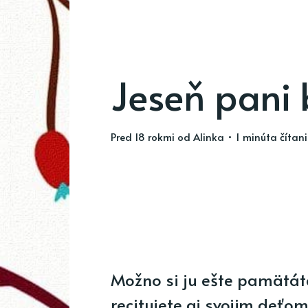
Jeseň pani
pred 18 rokmi
od
Alinka
• 1 minúta čítan
Možno si ju ešte pamätáte
recitujete aj svojim deťo