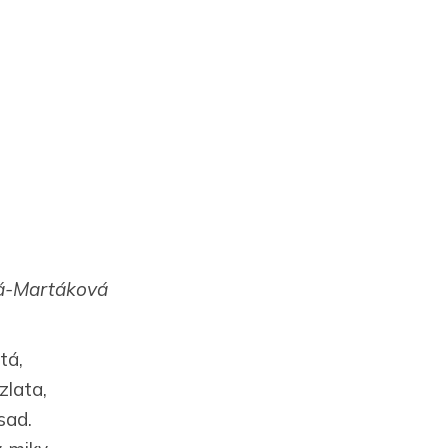
á-Martáková
tá,
zlata,
sad.