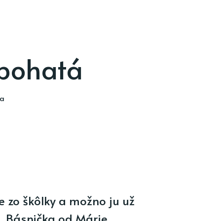
 bohatá
ia
 zo škôlky a možno ju už
m. Básnička od Márie