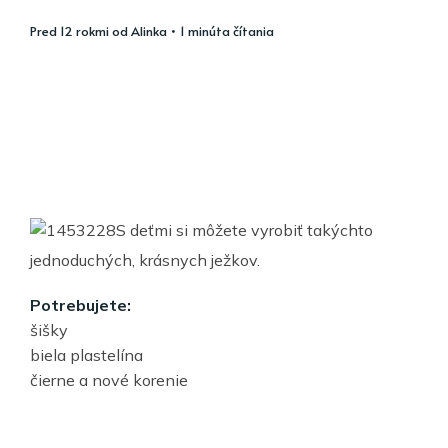
pred 12 rokmi
od
Alinka
• 1 minúta čítania
S deťmi si môžete vyrobiť takýchto
jednoduchých, krásnych ježkov.
Potrebujete:
šišky
biela plastelína
čierne a nové korenie